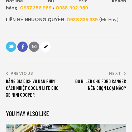
Hotline hỗ trợ khách
hàng:
0937.356.989
/
0938.992.959
LIÊN HỆ NHƯỢNG QUYỀN:
0938.335.339
(Mr. Huy)
PREVIOUS
NEXT
BẢNG GIÁ DỊCH VỤ DÁN PHIM
ĐỘ BI LED CHO FORD RANGER
CÁCH NHIỆT COOL N LITE CHO
NÊN CHỌN LOẠI NÀO?
XE MINI COOPER
YOU MAY ALSO LIKE