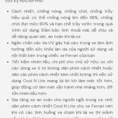
cực kỳ hữu ích như:
Cách nhiệt, chống nóng, chống chói, chống trầy
hiệu quả: có thể chống nóng lên đến 98%, chống
chói đạt mức 80% và hạn chế trầy xước trong quá
trình sử dụng. Đảm bảo tính thoải mái, dễ chịu và
dễ dàng quan sát, an toàn khi lái xe
Ngăn chặn các tia UV gây hại vào trong xe làm ảnh
hưởng đến sức khỏe làn da của người sử dụng và
nội thất bên trong chiếc xe Ferrari của bạn
Tiết kiệm nhiên liệu, chi phí cho chủ sở hữu: so với
các dòng xe ô tô không dán phim cách nhiệt hoặc
dán các phim cách nhiệt kém chất lượng thì việc sử
dụng Cool N Lite mang lại lợi ích làm mát tốt hơn,
giúp động cơ làm mát vận hành nhẹ nhàng hơn, đỡ
tốn nhiên liệu hơn.
Gia tăng sự an toàn cho người ngồi trong xe: nhờ
dán phim cách nhiệt Cool N Lite cho xe Ferrari nên
khi có các tình huống va chạm khi lái xe thì mảnh