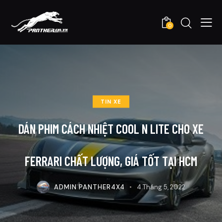
0
TIN XE
DÁN PHIM CÁCH NHIỆT COOL N LITE CHO XE
FERRARI CHẤT LƯỢNG, GIÁ TỐT TẠI HCM
ADMIN PANTHER4X4
4 Tháng 5, 2022