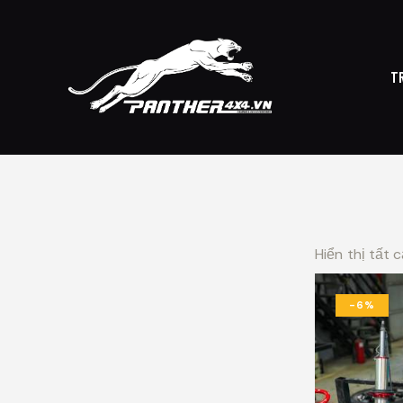
T
TRANG CHỦ
CỬ
Hiển thị tất 
-6%