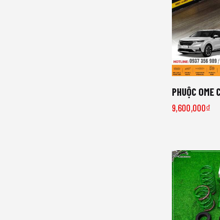
PHUỘC OME C
9,600,000
₫