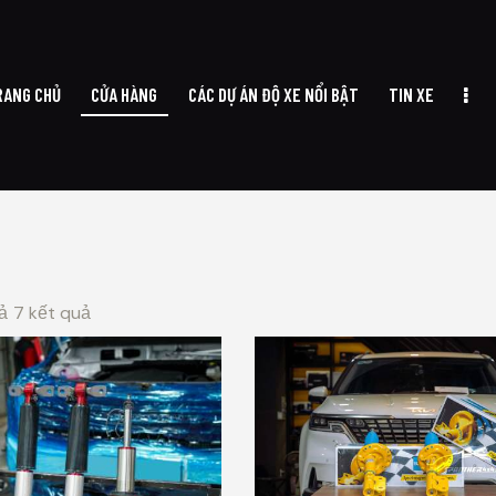
RANG CHỦ
CỬA HÀNG
CÁC DỰ ÁN ĐỘ XE NỔI BẬT
TIN XE
A HÀNG
CÁC DỰ ÁN ĐỘ XE NỔI BẬT
TIN XE
VỀ CHÚNG TÔI
LI
cả 7 kết quả