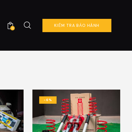
KIỂM TRA BẢO HÀNH
0
ÊN HỆ
KIỂM TRA BẢO HÀNH
0
-6%