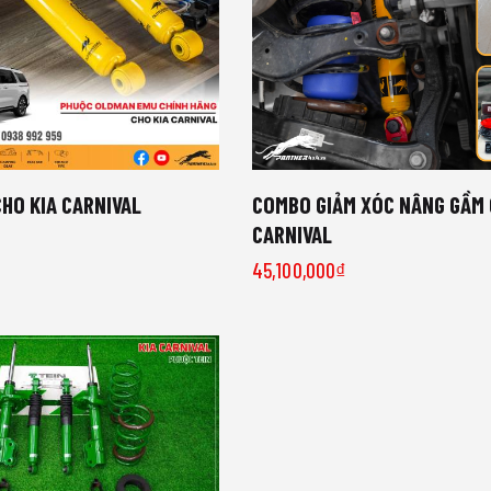
HO KIA CARNIVAL
COMBO GIẢM XÓC NÂNG GẦM 
CARNIVAL
45,100,000
₫