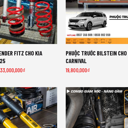
NDER FITZ CHO KIA
PHUỘC TRƯỚC BILSTEIN CHO 
025
CARNIVAL
33,000,000
₫
19,800,000
₫