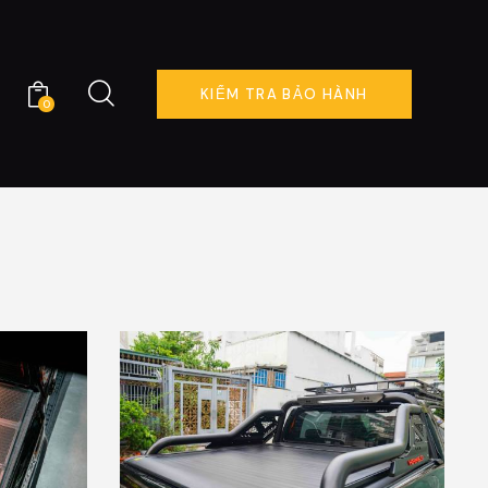
KIỂM TRA BẢO HÀNH
0
ÊN HỆ
KIỂM TRA BẢO HÀNH
0