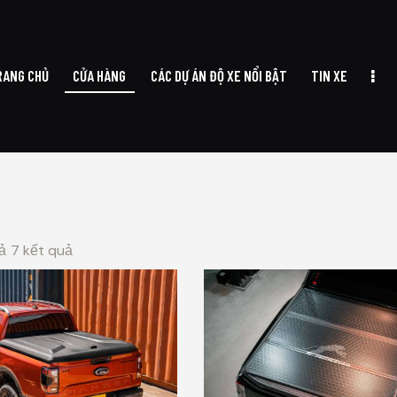
RANG CHỦ
CỬA HÀNG
CÁC DỰ ÁN ĐỘ XE NỔI BẬT
TIN XE
A HÀNG
CÁC DỰ ÁN ĐỘ XE NỔI BẬT
TIN XE
VỀ CHÚNG TÔI
LI
cả 7 kết quả