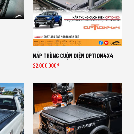
NẮP THÙNG CUỘN ĐIỆN OPTION4X4
22,000,000
₫