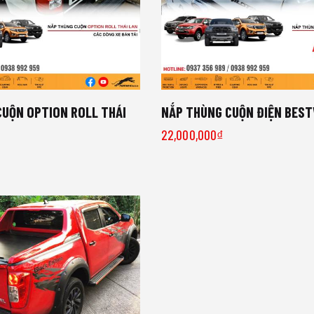
CUỘN OPTION ROLL THÁI
NẮP THÙNG CUỘN ĐIỆN BES
22,000,000
₫