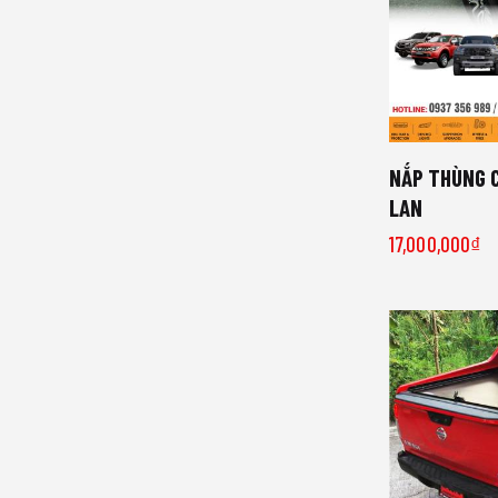
NẮP THÙNG 
LAN
17,000,000
₫