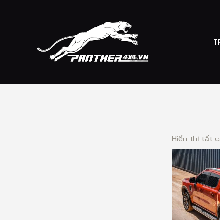
T
TRANG CHỦ
CỬ
Hiển thị tất 