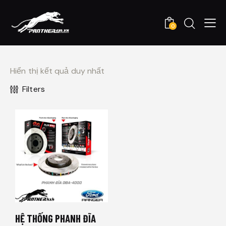
0
Hiển thị kết quả duy nhất
Filters
HỆ THỐNG PHANH ĐĨA