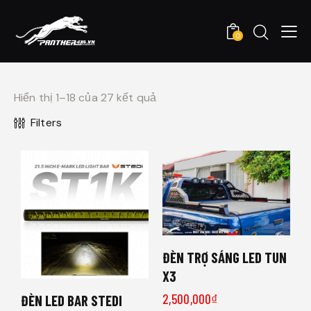
0
Hiển thị 1–18 của 27 kết quả
Filters
ĐÈN TRỢ SÁNG LED TUN
X3
2,500,000
₫
ĐÈN LED BAR STEDI