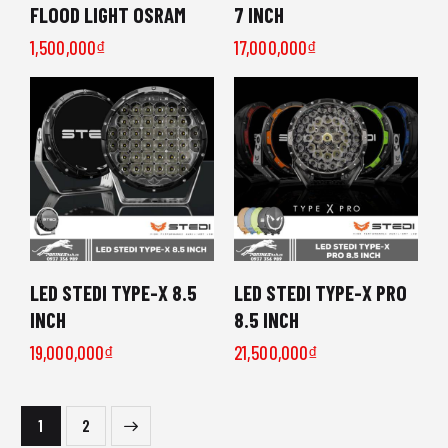
FLOOD LIGHT OSRAM
7 INCH
1,500,000
₫
17,000,000
₫
LED STEDI TYPE-X 8.5
LED STEDI TYPE-X PRO
INCH
8.5 INCH
19,000,000
₫
21,500,000
₫
→
1
2