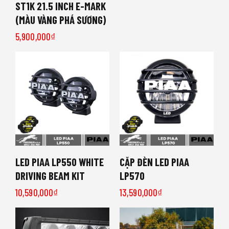
ST1K 21.5 INCH E-MARK
(MÀU VÀNG PHÁ SƯƠNG)
5,900,000
₫
LED PIAA LP550 WHITE
CẶP ĐÈN LED PIAA
DRIVING BEAM KIT
LP570
10,590,000
₫
13,590,000
₫