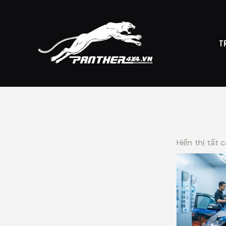
T
TRANG CHỦ
CỬ
Hiển thị tất 