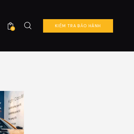
KIỂM TRA BẢO HÀNH
0
ÊN HỆ
KIỂM TRA BẢO HÀNH
0