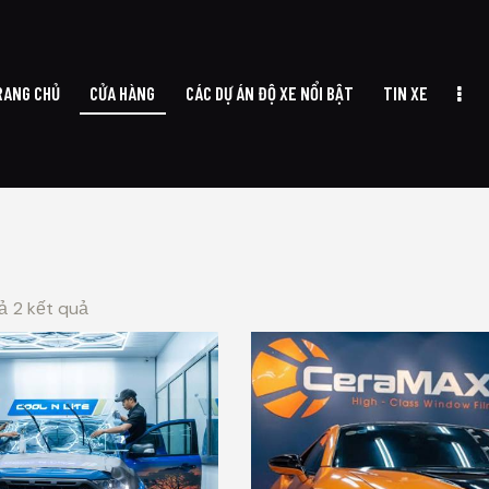
RANG CHỦ
CỬA HÀNG
CÁC DỰ ÁN ĐỘ XE NỔI BẬT
TIN XE
A HÀNG
CÁC DỰ ÁN ĐỘ XE NỔI BẬT
TIN XE
VỀ CHÚNG TÔI
LI
cả 2 kết quả