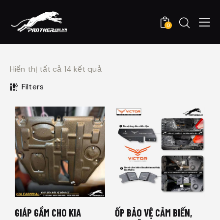
0
Hiển thị tất cả 14 kết quả
Filters
GIÁP GẦM CHO KIA
ỐP BẢO VỆ CẢM BIẾN,