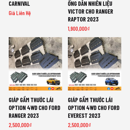
CARNIVAL
ỐNG DẪN NHIÊN LIỆU
VICTOR CHO RANGER
Giá Liên Hệ
RAPTOR 2023
1,900,000
₫
GIÁP GẦM THƯỚC LÁI
GIÁP GẦM THƯỚC LÁI
OPTION 4WD CHO FORD
OPTION 4WD CHO FORD
RANGER 2023
EVEREST 2023
2,500,000
₫
2,500,000
₫