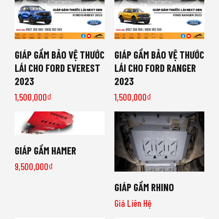
GIÁP GẦM BẢO VỆ THƯỚC
GIÁP GẦM BẢO VỆ THƯỚC
LÁI CHO FORD EVEREST
LÁI CHO FORD RANGER
2023
2023
1,500,000
₫
1,500,000
₫
GIÁP GẦM HAMER
9,500,000
₫
GIÁP GẦM RHINO
Giá Liên Hệ