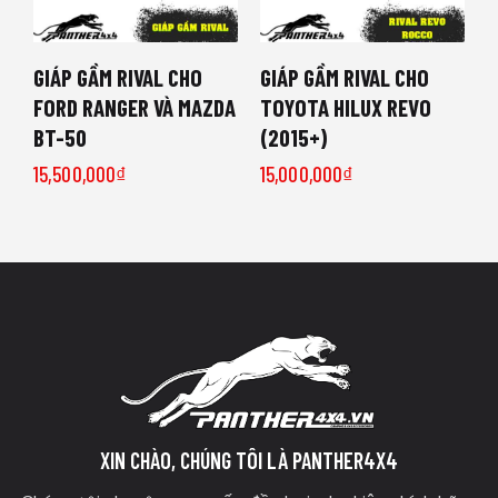
GIÁP GẦM RIVAL CHO
GIÁP GẦM RIVAL CHO
FORD RANGER VÀ MAZDA
TOYOTA HILUX REVO
BT-50
(2015+)
15,500,000
₫
15,000,000
₫
XIN CHÀO, CHÚNG TÔI LÀ PANTHER4X4