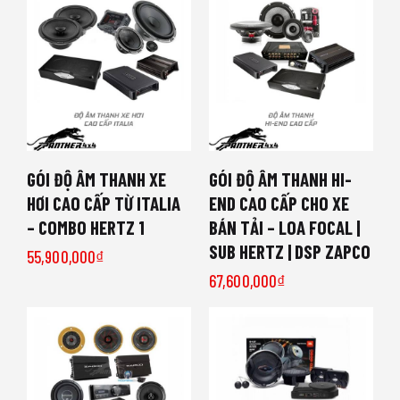
GÓI ĐỘ ÂM THANH XE
GÓI ĐỘ ÂM THANH HI-
HƠI CAO CẤP TỪ ITALIA
END CAO CẤP CHO XE
– COMBO HERTZ 1
BÁN TẢI – LOA FOCAL |
SUB HERTZ | DSP ZAPCO
55,900,000
₫
67,600,000
₫