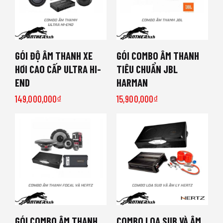
GÓI ĐỘ ÂM THANH XE
GÓI COMBO ÂM THANH
HƠI CAO CẤP ULTRA HI-
TIÊU CHUẨN JBL
END
HARMAN
149,000,000
₫
15,900,000
₫
GÓI COMBO ÂM THANH
COMBO LOA SUB VÀ ÂM