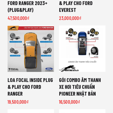
FORD RANGER 2023+
& PLAY CHO FORD
(PLUG&PLAY)
EVEREST
47,500,000
₫
23,000,000
₫
LOA FOCAL INSIDE PLUG
GÓI COMBO ÂM THANH
& PLAY CHO FORD
XE HƠI TIÊU CHUẨN
RANGER
PIONEER NHẬT BẢN
19,500,000
₫
16,500,000
₫