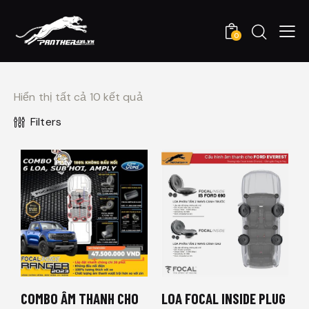
0
Hiển thị tất cả 10 kết quả
Filters
COMBO ÂM THANH CHO
LOA FOCAL INSIDE PLUG