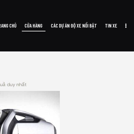
RANG CHỦ
CỬA HÀNG
CÁC DỰ ÁN ĐỘ XE NỔI BẬT
TIN XE
A HÀNG
CÁC DỰ ÁN ĐỘ XE NỔI BẬT
TIN XE
VỀ CHÚNG TÔI
LI
quả duy nhất