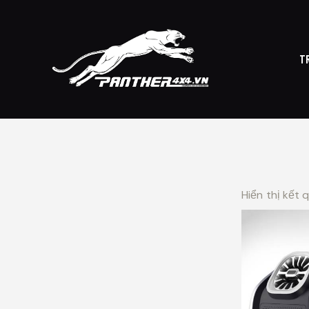
T
TRANG CHỦ
CỬ
Hiển thị kết 