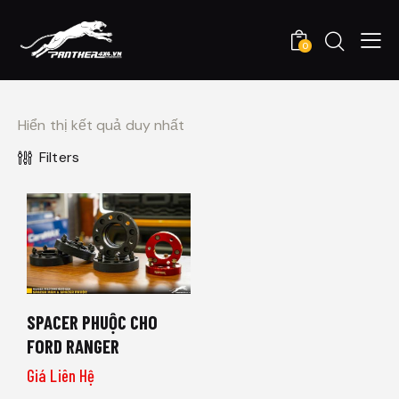
0
Hiển thị kết quả duy nhất
Filters
SPACER PHUỘC CHO
FORD RANGER
Giá Liên Hệ