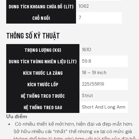
1062
DUNG TÍCH KHOANG CHỨA ĐỒ (LÍT)
7
CHỖ NGỒI
THÔNG SỐ KỸ THUẬT
1610
TRỌNG LƯỢNG (KG)
59.8
DUNG TÍCH THÙNG NHIÊN LIỆU (LÍT)
18 – 19 inch
KÍCH THƯỚC LA ZĂNG
225/55R19
KÍCH THƯỚC LỐP
Strut
HỆ THỐNG TREO TRƯỚC
Short And Long Arm
HỆ THỐNG TREO SAU
Ưu điểm
Có nhiều thiết kế mới hơn, hiện đại và đẹp mắt hơn.
Sở hữu nhiều cái “nhất” thế nhưng xe lại có mức giá
không thể hợp lý hơn, phù hợp với túi tiền của đại bộ