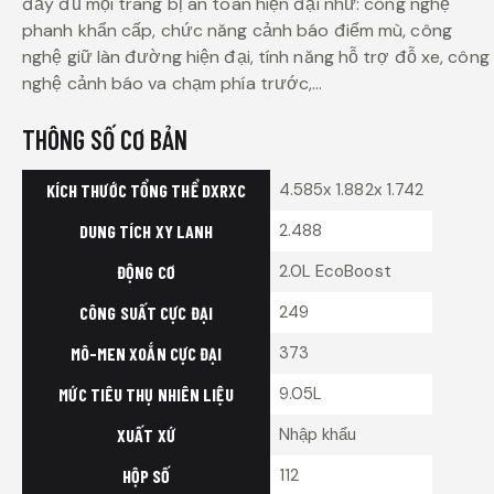
đầy đủ mọi trang bị an toàn hiện đại như: công nghệ
phanh khẩn cấp, chức năng cảnh báo điểm mù, công
nghệ giữ làn đường hiện đại, tính năng hỗ trợ đỗ xe, công
nghệ cảnh báo va chạm phía trước,…
THÔNG SỐ CƠ BẢN
4.585x 1.882x 1.742
KÍCH THƯỚC TỔNG THỂ DXRXC
2.488
DUNG TÍCH XY LANH
2.0L EcoBoost
ĐỘNG CƠ
249
CÔNG SUẤT CỰC ĐẠI
373
MÔ-MEN XOẮN CỰC ĐẠI
9.05L
MỨC TIÊU THỤ NHIÊN LIỆU
Nhập khẩu
XUẤT XỨ
112
HỘP SỐ