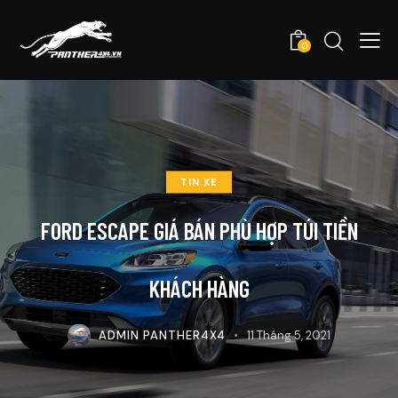
0
TIN XE
FORD ESCAPE GIÁ BÁN PHÙ HỢP TÚI TIỀN
KHÁCH HÀNG
ADMIN PANTHER4X4
11 Tháng 5, 2021