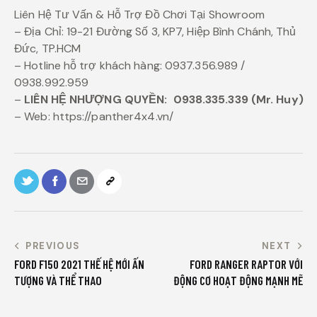
Liên Hệ Tư Vấn & Hỗ Trợ Đồ Chơi Tại Showroom
– Địa Chỉ: 19-21 Đường Số 3, KP7, Hiệp Bình Chánh, Thủ
Đức, TP.HCM
– Hotline hỗ trợ khách hàng: 0937.356.989 /
0938.992.959
–
LIÊN HỆ NHƯỢNG QUYỀN:
0938.335.339 (Mr. Huy)
– Web: https://panther4x4.vn/
PREVIOUS
NEXT
FORD F150 2021 THẾ HỆ MỚI ẤN
FORD RANGER RAPTOR VỚI
TƯỢNG VÀ THỂ THAO
ĐỘNG CƠ HOẠT ĐỘNG MẠNH MẼ