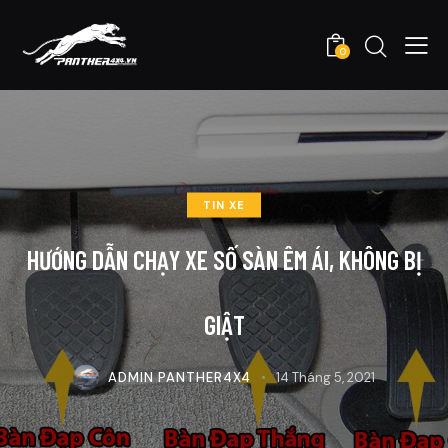
0
TIN XE
HƯỚNG DẪN CHẠY XE SỐ SÀN ÊM ÁI, KHÔNG BỊ
GIẬT
ADMIN PANTHER4X4
14 Tháng 5, 2021