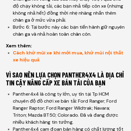
độ chạy không tải, các bạn nhả tiếp côn xe (nhưng
không nhả hết) đồng thời nhẹ nhàng nhấn thêm
chân ga ở mức vừa phải.
Bước 6: Tại bước này các bạn tiến hành giữ nguyên
chân ga và nhả hoàn toàn chân côn.
Xem thêm:
Cách khử mùi xe khi mới mua, khử mùi nội thất
xe hiệu quả
VÌ SAO NÊN LỰA CHỌN PANTHER4X4 LÀ ĐỊA CHỈ
TIN CẬY NÂNG CẤP XE BÁN TẢI CỦA BẠN
Panther4x4 là công ty lớn, uy tín tại Tp HCM
chuyên độ đồ chơi xe bán tải: Ford Ranger; Ford
Ranger Raptor; Ford Ranger Wildtrak; Navara;
Triton; Mazda BT50; Colorado. Đã và đang được
nhiều khách hàng tin tưởng.
Panther4x4 cam đoan bán hàng có chất lượng tốt