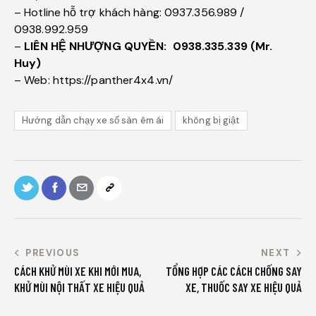
– Hotline hỗ trợ khách hàng: 0937.356.989 /
0938.992.959
–
LIÊN HỆ NHƯỢNG QUYỀN:
0938.335.339 (Mr.
Huy)
– Web: https://panther4x4.vn/
Hướng dẫn chạy xe số sàn êm ái
không bị giật
PREVIOUS
NEXT
CÁCH KHỬ MÙI XE KHI MỚI MUA,
TỔNG HỢP CÁC CÁCH CHỐNG SAY
KHỬ MÙI NỘI THẤT XE HIỆU QUẢ
XE, THUỐC SAY XE HIỆU QUẢ