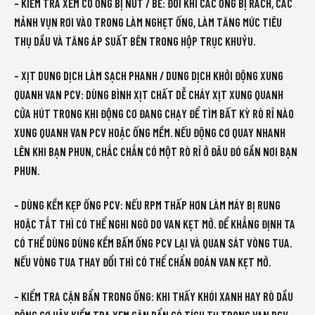
– KIỂM TRA XEM CÓ ỐNG BỊ NỨT / BỂ: ĐÔI KHI CÁC ỐNG BỊ RÁCH, CÁC
MẢNH VỤN RƠI VÀO TRONG LÀM NGHẸT ỐNG, LÀM TĂNG MỨC TIÊU
THỤ DẦU VÀ TĂNG ÁP SUẤT BÊN TRONG HỘP TRỤC KHUỶU.
– XỊT DUNG DỊCH LÀM SẠCH PHANH / DUNG DỊCH KHỞI ĐỘNG XUNG
QUANH VAN PCV: DÙNG BÌNH XỊT CHẤT DỄ CHÁY XỊT XUNG QUANH
CỬA HÚT TRONG KHI ĐỘNG CƠ ĐANG CHẠY ĐỂ TÌM BẤT KỲ RÒ RỈ NÀO
XUNG QUANH VAN PCV HOẶC ỐNG MỀM. NẾU ĐỘNG CƠ QUAY NHANH
LÊN KHI BẠN PHUN, CHẮC CHẮN CÓ MỘT RÒ RỈ Ở ĐÂU ĐÓ GẦN NƠI BẠN
PHUN.
– DÙNG KỀM KẸP ỐNG PCV: NẾU RPM THẤP HƠN LÀM MÁY BỊ RUNG
HOẶC TẮT THÌ CÓ THỂ NGHI NGỜ DO VAN KẸT MỞ. ĐỂ KHẲNG ĐỊNH TA
CÓ THỂ DÙNG DÙNG KỀM BẤM ỐNG PCV LẠI VÀ QUAN SÁT VÒNG TUA.
NẾU VÒNG TUA THAY ĐỔI THÌ CÓ THỂ CHẨN ĐOÁN VAN KẸT MỞ.
– KIỂM TRA CẶN BẨN TRONG ỐNG: KHI THẤY KHÓI XANH HAY RÒ DẦU