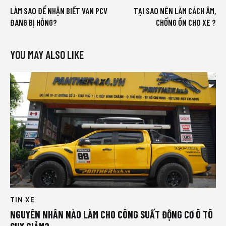
LÀM SAO ĐỂ NHẬN BIẾT VAN PCV
TẠI SAO NÊN LÀM CÁCH ÂM,
ĐANG BỊ HỎNG?
CHỐNG ỒN CHO XE ?
YOU MAY ALSO LIKE
TIN XE
NGUYÊN NHÂN NÀO LÀM CHO CÔNG SUẤT ĐỘNG CƠ Ô TÔ