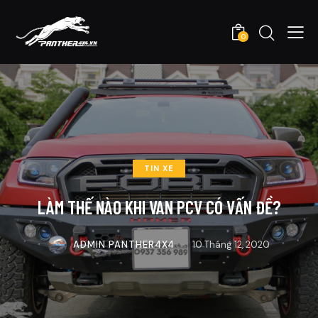
0
TIN XE
LÀM THẾ NÀO KHI VAN PCV CÓ VẤN ĐỀ?
ADMIN PANTHER4X4
10 Tháng 12, 2020