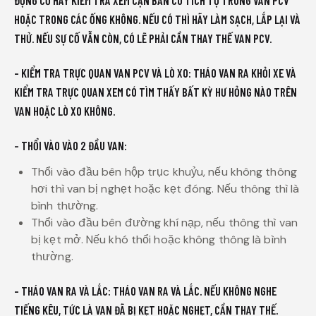
ĐỘNG CƠ HÃY KIỂM TRA XEM CẶN BẨN CÓ TÍCH TỤ TRONG VAN PCV
HOẶC TRONG CÁC ỐNG KHÔNG. NẾU CÓ THÌ HÃY LÀM SẠCH, LẮP LẠI VÀ
THỬ. NẾU SỰ CỐ VẪN CÒN, CÓ LẼ PHẢI CẦN THAY THẾ VAN PCV.
– KIỂM TRA TRỰC QUAN VAN PCV VÀ LÒ XO: THÁO VAN RA KHỎI XE VÀ
KIỂM TRA TRỰC QUAN XEM CÓ TÌM THẤY BẤT KỲ HƯ HỎNG NÀO TRÊN
VAN HOẶC LÒ XO KHÔNG.
– THỔI VÀO VÀO 2 ĐẦU VAN:
Thổi vào đầu bên hộp trục khuỷu, nếu không thông
hơi thì van bị nghẹt hoặc kẹt đóng. Nếu thông thì là
bình thường.
Thổi vào đầu bên đường khí nạp, nếu thông thì van
bị kẹt mở. Nếu khó thổi hoặc không thông là bình
thường.
– THÁO VAN RA VÀ LẮC: THÁO VAN RA VÀ LẮC. NẾU KHÔNG NGHE
TIẾNG KÊU, TỨC LÀ VAN ĐÃ BỊ KẸT HOẶC NGHẸT, CẦN THAY THẾ.