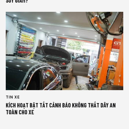
SUY GIẢM?
TIN XE
KÍCH HOẠT BẬT TẮT CẢNH BÁO KHÔNG THẮT DÂY AN
TOÀN CHO XE