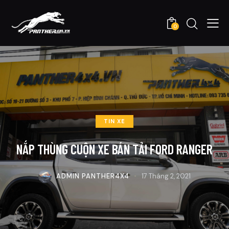
0
TIN XE
NẮP THÙNG CUỘN XE BÁN TẢI FORD RANGER
ADMIN PANTHER4X4
17 Tháng 2, 2021