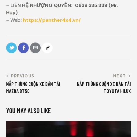
–
LIÊN HỆ NHƯỢNG QUYỀN:
0938.335.339 (Mr.
Huy)
– Web:
https://panther4x4.vn/
PREVIOUS
NEXT
NẮP THÙNG CUỘN XE BÁN TẢI
NẮP THÙNG CUỘN XE BÁN TẢI
MAZDA BT50
TOYOTA HILUX
YOU MAY ALSO LIKE