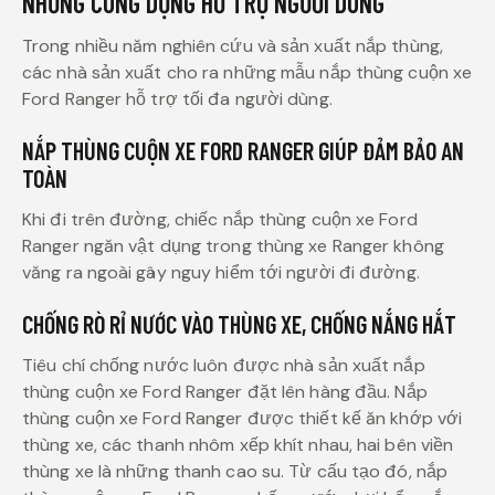
NHỮNG CÔNG DỤNG HỖ TRỢ NGƯỜI DÙNG
Trong nhiều năm nghiên cứu và sản xuất nắp thùng,
các nhà sản xuất cho ra những mẫu nắp thùng cuộn xe
Ford Ranger hỗ trợ tối đa người dùng.
NẮP THÙNG CUỘN XE FORD RANGER GIÚP ĐẢM BẢO AN
TOÀN
Khi đi trên đường, chiếc nắp thùng cuộn xe Ford
Ranger ngăn vật dụng trong thùng xe Ranger không
văng ra ngoài gây nguy hiểm tới người đi đường.
CHỐNG RÒ RỈ NƯỚC VÀO THÙNG XE, CHỐNG NẮNG HẮT
Tiêu chí chống nước luôn được nhà sản xuất nắp
thùng cuộn xe Ford Ranger đặt lên hàng đầu. Nắp
thùng cuộn xe Ford Ranger được thiết kế ăn khớp với
thùng xe, các thanh nhôm xếp khít nhau, hai bên viền
thùng xe là những thanh cao su. Từ cấu tạo đó, nắp