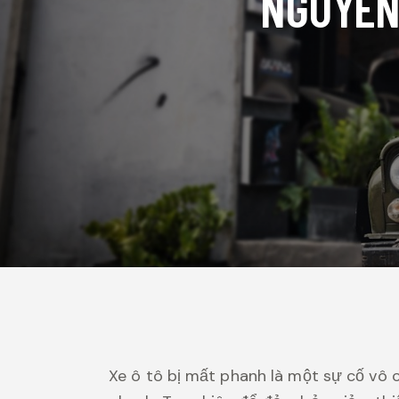
NGUYÊN
Xe ô tô bị mất phanh là một sự cố vô c