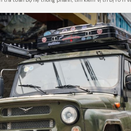
tra toàn bộ hệ thống phanh, tìm kiếm vị trí bị rò rỉ 