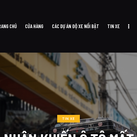
RANG CHỦ
CỬA HÀNG
CÁC DỰ ÁN ĐỘ XE NỔI BẬT
TIN XE
TRANG CHỦ
CỬA HÀNG
CÁC DỰ ÁN ĐỘ XE NỔI BẬT
TIN XE
TIN XE