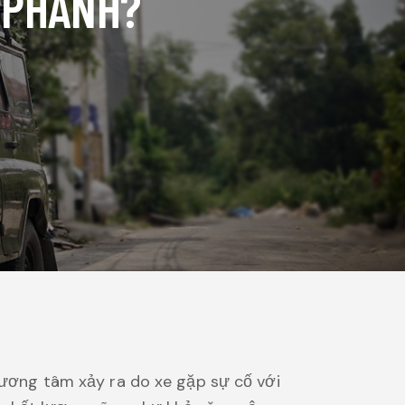
 PHANH?
thương tâm xảy ra do xe gặp sự cố với