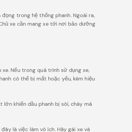
n đọng trong hệ thống phanh. Ngoài ra,
 Chủ xe cần mang xe tới nơi bảo dưỡng
 xe. Nếu trong quá trình sử dụng xe,
phanh có thể bị mất hoặc yếu, kém hiệu
ất lớn khiến dầu phanh bị sôi, cháy má
 đây là việc làm vô ích. Hãy gài xe và