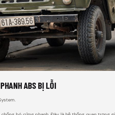
PHANH ABS BỊ LỖI
 System.
rợ chống bó cứng phanh. Đây là hệ thống quan trọng 