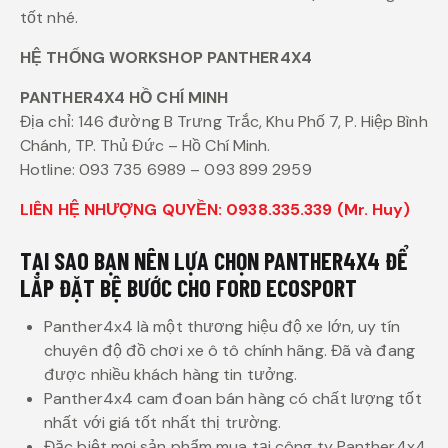
tốt nhé.
HỆ THỐNG WORKSHOP PANTHER4X4
PANTHER4X4 HỒ CHÍ MINH
Địa chỉ: 146 đường B Trưng Trắc, Khu Phố 7, P. Hiệp Bình
Chánh, TP. Thủ Đức – Hồ Chí Minh.
Hotline: 093 735 6989 – 093 899 2959
LIÊN HỆ NHƯỢNG QUYỀN: 0938.335.339 (Mr. Huy)
TẠI SAO BẠN NÊN LỰA CHỌN PANTHER4X4 ĐỂ
LẮP ĐẶT BỆ BƯỚC CHO FORD ECOSPORT
Panther4x4 là một thương hiệu độ xe lớn, uy tín
chuyên độ đồ chơi xe ô tô chính hãng. Đã và đang
được nhiều khách hàng tin tưởng.
Panther4x4 cam đoan bán hàng có chất lượng tốt
nhất với giá tốt nhất thị trường.
Đặc biệt mọi sản phẩm mua tại công ty Panther4x4