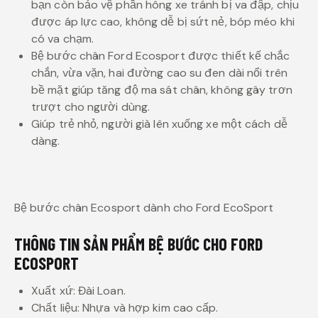
bạn còn bảo vệ phần hông xe tránh bị va đập, chịu
được áp lực cao, không dễ bị sứt nẻ, bóp méo khi
có va chạm.
Bệ bước chân Ford Ecosport được thiết kế chắc
chắn, vừa vặn, hai đường cao su đen dài nổi trên
bề mặt giúp tăng độ ma sát chân, không gây trơn
trượt cho người dùng.
Giúp trẻ nhỏ, người già lên xuống xe một cách dễ
dàng.
Bệ bước chân Ecosport dành cho Ford EcoSport
THÔNG TIN SẢN PHẨM BỆ BƯỚC CHO FORD
ECOSPORT
Xuất xứ: Đài Loan.
Chất liệu: Nhựa và hợp kim cao cấp.