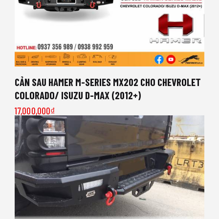
CẢN SAU HAMER M-SERIES MX202 CHO CHEVROLET
COLORADO/ ISUZU D-MAX (2012+)
17,000,000
₫