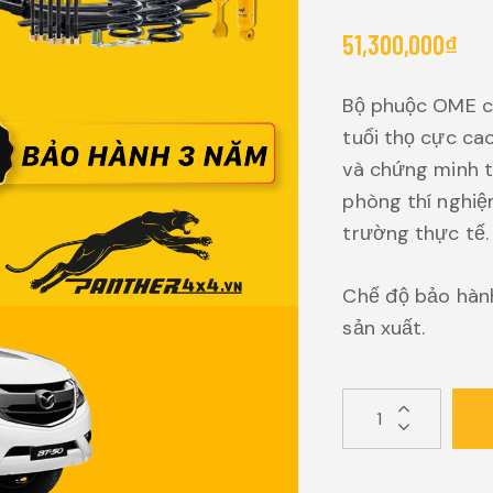
51,300,000
₫
Bộ phuộc OME c
tuổi thọ cực ca
và chứng minh t
phòng thí nghi
trường thực tế.
Chế độ bảo hàn
sản xuất.