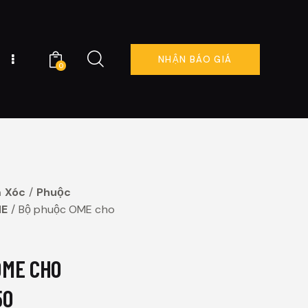
NHẬN BÁO GIÁ
0
NG TÔI
ĐẶT LỊCH NGAY
0
 Xóc
Phuộc
ME
Bộ phuộc OME cho
OME CHO
50