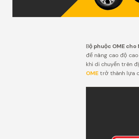
B
ộ phuộc OME cho 
để nâng cao độ cao 
khi di chuyển trên đ
OME
trở thành lựa c