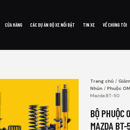
CỬA HÀNG
CÁC DỰ ÁN ĐỘ XE NỔI BẬT
TIN XE
VỀ CHÚNG TÔI
G CHỦ
CỬA HÀNG
CÁC DỰ ÁN ĐỘ XE NỔI BẬT
TIN XE
VỀ CHÚ
Trang chủ
Giảm
Nhún
Phuộc O
Mazda BT-50
BỘ PHUỘC 
MAZDA BT-