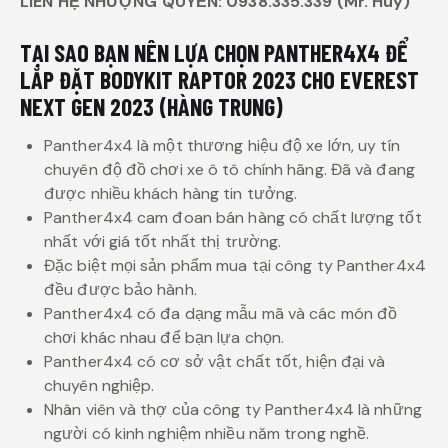
LIÊN HỆ NHƯỢNG QUYỀN: 0938.335.339 (Mr. Huy)
TẠI SAO BẠN NÊN LỰA CHỌN PANTHER4X4 ĐỂ
LẮP ĐẶT BODYKIT RAPTOR 2023 CHO EVEREST
NEXT GEN 2023 (HÀNG TRUNG)
Panther4x4 là một thương hiệu độ xe lớn, uy tín
chuyên độ đồ chơi xe ô tô chính hãng. Đã và đang
được nhiều khách hàng tin tưởng.
Panther4x4 cam đoan bán hàng có chất lượng tốt
nhất với giá tốt nhất thị trường.
Đặc biệt mọi sản phẩm mua tại công ty Panther4x4
đều được bảo hành.
Panther4x4 có đa dạng mẫu mã và các món đồ
chơi khác nhau để bạn lựa chọn.
Panther4x4 có cơ sở vật chất tốt, hiện đại và
chuyên nghiệp.
Nhân viên và thợ của công ty Panther4x4 là những
người có kinh nghiệm nhiều năm trong nghề.