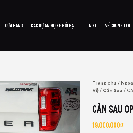
CỬA HÀNG
CÁC DỰ ÁN ĐỘ XE NỔI BẬT
TIN XE
VỀ CHÚNG TÔI
CỬA HÀNG
CÁC DỰ ÁN ĐỘ XE NỔI BẬT
TIN XE
VỀ CHÚNG TÔI
Trang chủ
Ngoạ
Vệ
Cản Sau
Cả
CẢN SAU O
19,000,000
₫