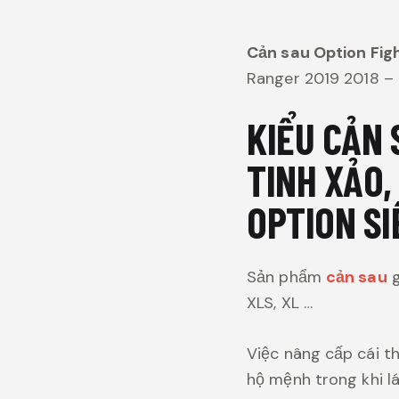
Cản sau Option Fig
Ranger 2019 2018 –
KIỂU CẢN 
TINH XẢO,
OPTION SI
Sản phẩm
cản sau
g
XLS, XL …
Việc nâng cấp cái th
hộ mệnh trong khi l