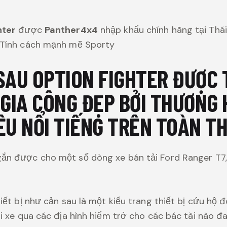
hter
được
Panther4x4
nhập khẩu chính hãng tại Thái
 Tính cách mạnh mẽ Sporty
SAU OPTION FIGHTER ĐƯỢC 
 GIA CÔNG ĐẸP BỞI THƯƠNG 
ÊU NỔI TIẾNG TRÊN TOÀN TH
ắn được cho một số dòng xe bán tải Ford Ranger T7, T
iết bị như cản sau là một kiểu trang thiết bị cứu hộ 
ái xe qua các địa hình hiểm trở cho các bác tài nào