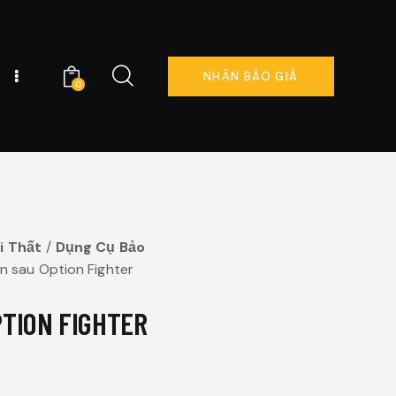
NHẬN BÁO GIÁ
0
LIÊN HỆ
ĐẶT LỊCH NGAY
0
i Thất
Dụng Cụ Bảo
n sau Option Fighter
PTION FIGHTER