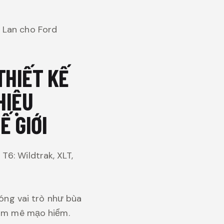
 Lan cho Ford
THIẾT KẾ
HIỆU
Ế GIỚI
6: Wildtrak, XLT,
đóng vai trò như bùa
 đam mê mạo hiểm.