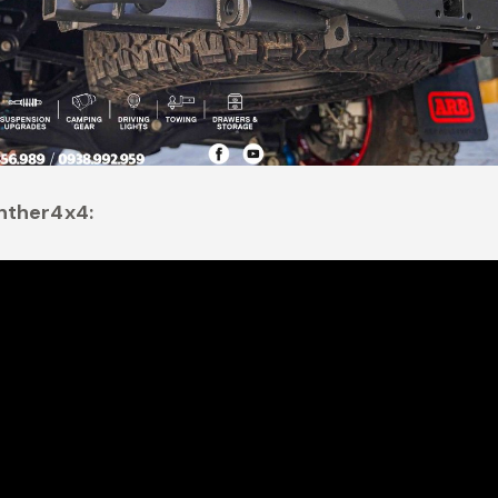
anther4x4: