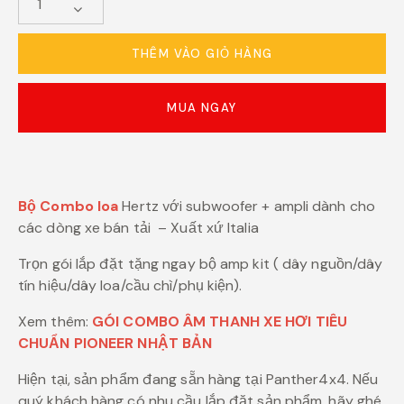
THÊM VÀO GIỎ HÀNG
MUA NGAY
Bộ Combo loa
Hertz với subwoofer + ampli dành cho
các dòng xe bán tải – Xuất xứ Italia
Trọn gói lắp đặt tặng ngay bộ amp kit ( dây nguồn/dây
tín hiệu/dây loa/cầu chì/phụ kiện).
Xem thêm:
GÓI COMBO ÂM THANH XE HƠI TIÊU
CHUẨN PIONEER NHẬT BẢN
Hiện tại, sản phẩm đang sẵn hàng tại Panther4x4. Nếu
quý khách hàng có nhu cầu lắp đặt sản phẩm, hãy ghé