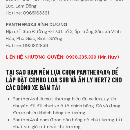
Lộc, Lâm Đồng
Hotline: 0965163361
PANTHER4X4 BÌNH DƯƠNG
Địa chỉ: 355 Đường ĐT741, tổ 3, ấp Trảng Sắn, xã Vĩnh
Hòa, Phú Giáo, Bình Dương
Hotline: 0931812839
LIÊN HỆ NHƯỢNG QUYỀN: 0938.335.339 (Mr. Huy)
TẠI SAO BẠN NÊN LỰA CHỌN PANTHER4X4 ĐỂ
LẮP ĐẶT COMBO LOA SUB VÀ ÂM LY HERTZ CHO
CÁC DÒNG XE BÁN TẢI
Panther4x4 là một thương hiệu độ xe lớn, uy tín
chuyên độ đồ chơi xe ô tô chính hãng. Đã và đang
được nhiều khách hàng tin tưởng.
Panther4x4 cam đoan bán hàng có chất lượng tốt
nhất với giá tốt nhất thị trường.