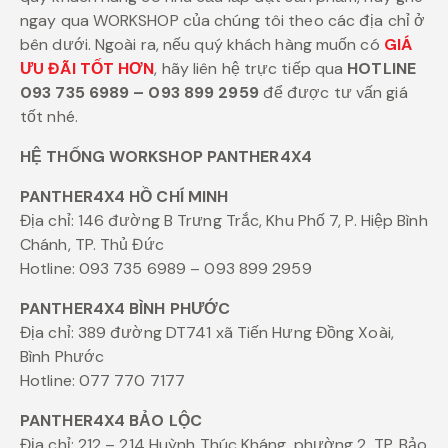
ngay qua WORKSHOP của chúng tôi theo các địa chỉ ở
bên dưới. Ngoài ra, nếu quý khách hàng muốn có
GIÁ
ƯU ĐÃI TỐT HƠN
, hãy liên hệ trực tiếp qua
HOTLINE
093 735 6989 – 093 899 2959
để được tư vấn giá
tốt nhé.
HỆ THỐNG WORKSHOP PANTHER4X4
PANTHER4X4 HỒ CHÍ MINH
Địa chỉ: 146 đường B Trưng Trắc, Khu Phố 7, P. Hiệp Bình
Chánh, TP. Thủ Đức
Hotline: 093 735 6989 – 093 899 2959
PANTHER4X4 BÌNH PHƯỚC
Địa chỉ: 389 đường DT741 xã Tiến Hưng Đồng Xoài,
Bình Phước
Hotline: 077 770 7177
PANTHER4X4 BẢO LỘC
Địa chỉ: 212 – 214 Huỳnh Thúc Kháng, phường 2, TP. Bảo