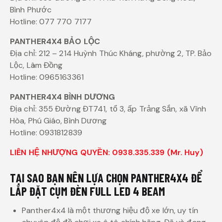
Bình Phước
Hotline: 077 770 7177
PANTHER4X4 BẢO LỘC
Địa chỉ: 212 – 214 Huỳnh Thúc Kháng, phường 2, TP. Bảo
Lộc, Lâm Đồng
Hotline: 0965163361
PANTHER4X4 BÌNH DƯƠNG
Địa chỉ: 355 Đường ĐT741, tổ 3, ấp Trảng Sắn, xã Vĩnh
Hòa, Phú Giáo, Bình Dương
Hotline: 0931812839
LIÊN HỆ NHƯỢNG QUYỀN: 0938.335.339 (Mr. Huy)
TẠI SAO BẠN NÊN LỰA CHỌN PANTHER4X4 ĐỂ
LẮP ĐẶT CỤM ĐÈN FULL LED 4 BEAM
Panther4x4 là một thương hiệu độ xe lớn, uy tín