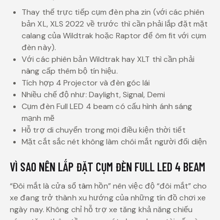
Thay thế trực tiếp cụm đèn pha zin (với các phiên
bản XL, XLS 2022 về trước thì cần phải lắp đặt mặt
calang của Wildtrak hoặc Raptor để ôm fit với cụm
đèn này).
Với các phiên bản Wildtrak hay XLT thì cần phải
nâng cấp thêm bộ tín hiệu.
Tích hợp 4 Projector và đèn góc lái
Nhiều chế độ như: Daylight, Signal, Demi
Cụm đèn Full LED 4 beam có cấu hình ánh sáng
mạnh mẽ
Hỗ trợ di chuyển trong mọi điều kiện thời tiết
Mặt cắt sắc nét không làm chói mắt người đối diện
VÌ SAO NÊN LẮP ĐẶT CỤM ĐÈN FULL LED 4 BEAM
“Đôi mắt là cửa sổ tâm hồn” nên việc độ “đôi mắt” cho
xe đang trở thành xu hướng của những tín đồ chơi xe
ngày nay. Không chỉ hỗ trợ xe tăng khả năng chiếu