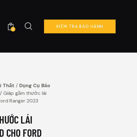
KIỂM TRA BẢO HÀNH
0
KIỂM TRA BẢO HÀNH
0
i Thất
Dụng Cụ Bảo
Giáp gầm thước lái
ord Ranger 2023
HƯỚC LÁI
D CHO FORD