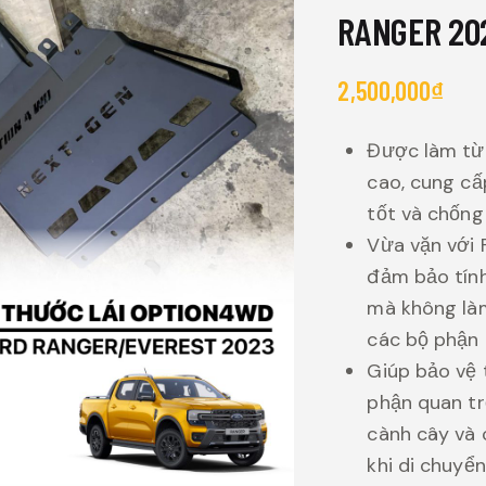
RANGER 20
2,500,000
₫
Được làm từ
cao, cung cấ
tốt và chống
Vừa vặn với 
đảm bảo tính
mà không là
các bộ phận 
Giúp bảo vệ 
phận quan tr
cành cây và 
khi di chuyển