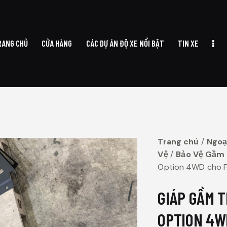
RANG CHỦ
CỬA HÀNG
CÁC DỰ ÁN ĐỘ XE NỔI BẬT
TIN XE
TRANG CHỦ
CỬA HÀNG
CÁC DỰ ÁN ĐỘ XE NỔI BẬT
TIN XE
Trang chủ
Ngoạ
Vệ
Bảo Vệ Gầm
Option 4WD cho F
GIÁP GẦM T
OPTION 4W