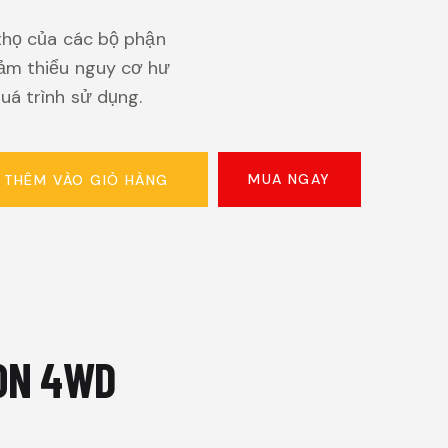
 thọ của các bộ phận
ảm thiểu nguy cơ hư
uá trình sử dụng.
MUA NGAY
THÊM VÀO GIỎ HÀNG
ION 4WD