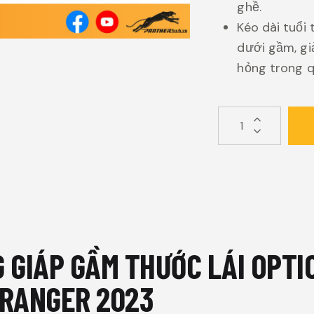
ghề.
Kéo dài tuổi
dưới gầm, gi
hỏng trong q
 GIÁP GẦM THƯỚC LÁI OPT
 RANGER 2023