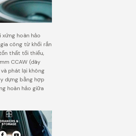
i xứng hoàn hảo
gia công từ khối rắn
ổn thất tối thiểu,
 25mm CCAW (dây
và phát lại không
ây dựng bằng hợp
ằng hoàn hảo giữa