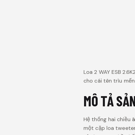
Loa 2 WAY ESB 2.6K2
cho cái tên trìu mến
MÔ TẢ SẢN
Hệ thống hai chiều 
một cặp loa tweeter