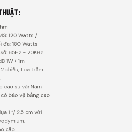
 THUẬT:
Ohm
S: 120 Watts /
i đa: 180 Watts
 số: 65Hz ~ 20KHz
dB 1W / 1m
 2 chiều, Loa trầm
.
eo cao su vànNam
 có bảo vệ bằng cao
ụa 1 ”/ 2,5 cm với
eodymium.
ao cấp