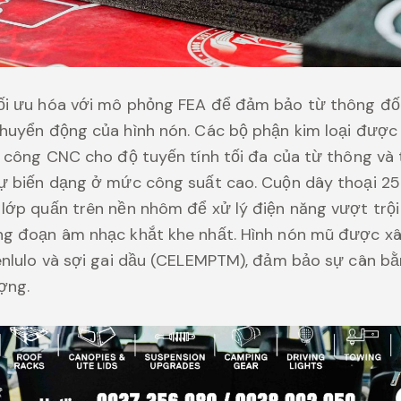
ối ưu hóa với mô phỏng FEA để đảm bảo từ thông đố
huyển động của hình nón. Các bộ phận kim loại được 
 công CNC cho độ tuyến tính tối đa của từ thông và t
sự biến dạng ở mức công suất cao. Cuộn dây thoại
lớp quấn trên nền nhôm để xử lý điện năng vượt trội 
ng đoạn âm nhạc khắt khe nhất. Hình nón mũ được x
enlulo và sợi gai dầu (CELEMPTM), đảm bảo sự cân b
ợng.