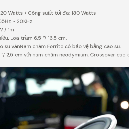
20 Watts / Công suất tối đa: 180 Watts
 65Hz ~ 20KHz
W / 1m
iều, Loa trầm 6,5 “/ 16,5 cm.
o su vànNam châm Ferrite có bảo vệ bằng cao su.
1 ”/ 2,5 cm với nam châm neodymium. Crossover cao 