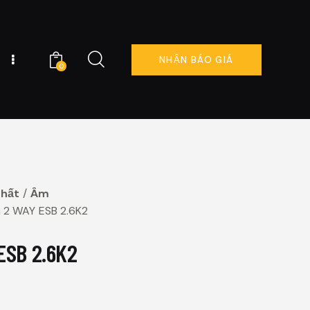
NHẬN BÁO GIÁ
0
NG TÔI
ĐẶT LỊCH NGAY
0
Thất
Âm
 2 WAY ESB 2.6K2
ESB 2.6K2