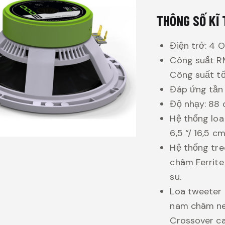
THÔNG SỐ KĨ
Điện trở: 4 
Công suất RM
Công suất tố
Đáp ứng tần
Độ nhạy: 88 
Hệ thống loa
6,5 “/ 16,5 cm
Hệ thống tr
châm Ferrite
su.
Loa tweeter l
nam châm n
Crossover c