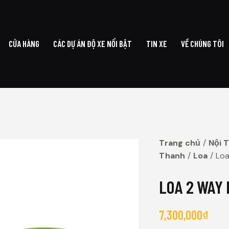
CỬA HÀNG
CÁC DỰ ÁN ĐỘ XE NỔI BẬT
TIN XE
VỀ CHÚNG TÔI
G CHỦ
CỬA HÀNG
CÁC DỰ ÁN ĐỘ XE NỔI BẬT
TIN XE
VỀ CHÚ
Trang chủ
Nội 
Thanh
Loa
Loa
LOA 2 WAY 
7,300,000
₫