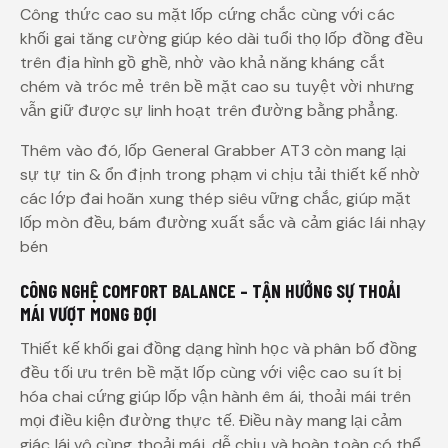
Công thức cao su mặt lốp cứng chắc cùng với các
khối gai tăng cường giúp kéo dài tuổi thọ lốp đồng đều
trên địa hình gồ ghề, nhờ vào khả năng kháng cắt
chém và tróc mẻ trên bề mặt cao su tuyệt vời nhưng
vẫn giữ được sự linh hoạt trên đường bằng phẳng.
Thêm vào đó, lốp General Grabber AT3 còn mang lại
sự tự tin & ổn định trong phạm vi chịu tải thiết kế nhờ
các lớp đai hoãn xung thép siêu vững chắc, giúp mặt
lốp mòn đều, bám đường xuất sắc và cảm giác lái nhạy
bén
CÔNG NGHỆ COMFORT BALANCE
– TẬN HƯỞNG SỰ THOẢI
MÁI VƯỢT MONG ĐỢI
Thiết kế khối gai đồng dạng hình học và phân bố đồng
đều tối ưu trên bề mặt lốp cùng với việc cao su ít bị
hóa chai cứng giúp lốp vận hành êm ái, thoải mái trên
mọi điều kiện đường thực tế. Điều này mang lại cảm
giác lái vô cùng thoải mái, dễ chịu và hoàn toàn có thể