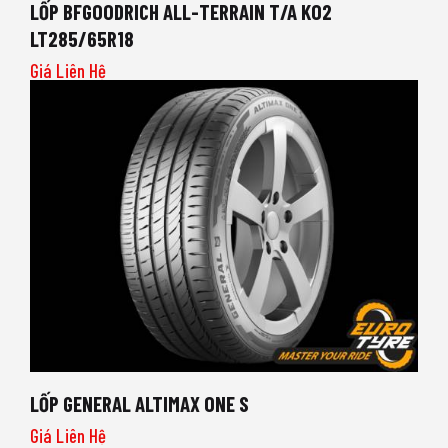
LỐP BFGOODRICH ALL-TERRAIN T/A KO2
LT285/65R18
Giá Liên Hệ
LỐP GENERAL ALTIMAX ONE S
Giá Liên Hệ