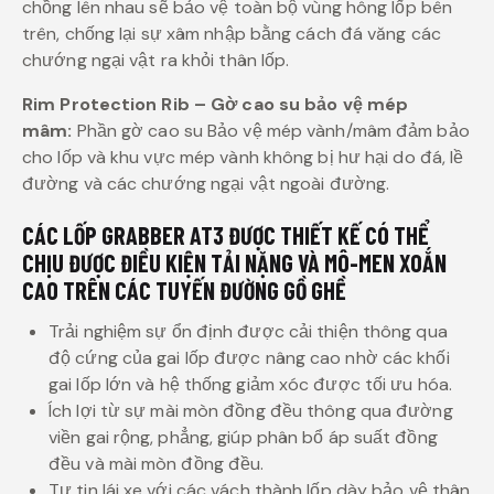
chồng lên nhau sẽ bảo vệ toàn bộ vùng hông lốp bên
trên, chống lại sự xâm nhập bằng cách đá văng các
chướng ngại vật ra khỏi thân lốp.
Rim Protection Rib – Gờ cao su bảo vệ mép
mâm:
Phần gờ cao su Bảo vệ mép vành/mâm đảm bảo
cho lốp và khu vực mép vành không bị hư hại do đá, lề
đường và các chướng ngại vật ngoài đường.
CÁC LỐP GRABBER AT3
ĐƯỢC THIẾT KẾ CÓ THỂ
CHỊU ĐƯỢC ĐIỀU KIỆN TẢI NẶNG VÀ MÔ-MEN XOẮN
CAO TRÊN CÁC TUYẾN ĐƯỜNG GỒ GHỀ
Trải nghiệm sự ổn định được cải thiện thông qua
độ cứng của gai lốp được nâng cao nhờ các khối
gai lốp lớn và hệ thống giảm xóc được tối ưu hóa.
Ích lợi từ sự mài mòn đồng đều thông qua đường
viền gai rộng, phẳng, giúp phân bổ áp suất đồng
đều và mài mòn đồng đều.
Tự tin lái xe với các vách thành lốp dày bảo vệ thân