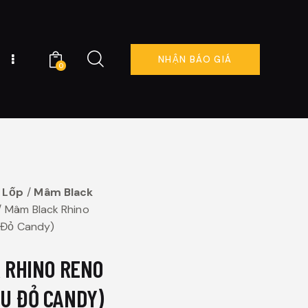
NHẬN BÁO GIÁ
0
NG TÔI
ĐẶT LỊCH NGAY
0
 Lốp
Mâm Black
Mâm Black Rhino
 Đỏ Candy)
 RHINO RENO
ÀU ĐỎ CANDY)