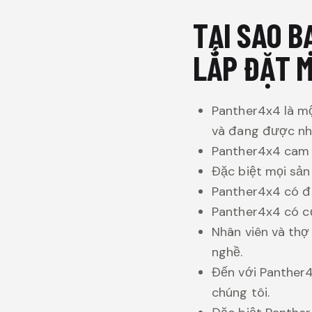
TẠI SAO 
LẮP ĐẶT M
Panther4x4 là mộ
và đang được nhi
Panther4x4 cam đ
Đặc biệt mọi sả
Panther4x4 có đ
Panther4x4 có cơ
Nhân viên và thợ
nghề.
Đến với Panther4
chúng tôi.