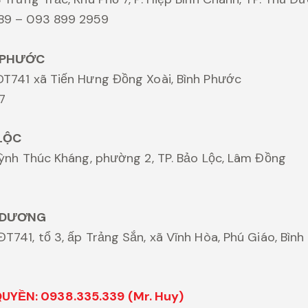
989 – 093 899 2959
 PHƯỚC
DT741 xã Tiến Hưng Đồng Xoài, Bình Phước
7
LỘC
Huỳnh Thúc Kháng, phường 2, TP. Bảo Lộc, Lâm Đồng
 DƯƠNG
ĐT741, tổ 3, ấp Trảng Sắn, xã Vĩnh Hòa, Phú Giáo, Bìn
YỀN: 0938.335.339 (Mr. Huy)