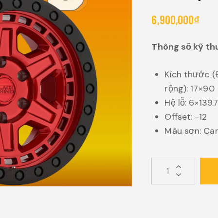
6,900,000
₫
Thông số kỹ th
Kích thước (
rộng): 17×90
Hệ lỗ: 6×139.
Offset: -12
Màu sơn: Ca