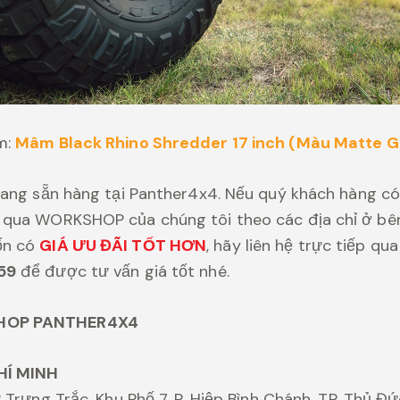
m:
Mâm Black Rhino Shredder 17 inch (Màu Matte 
đang sẵn hàng tại Panther4x4. Nếu quý khách hàng có
qua WORKSHOP của chúng tôi theo các địa chỉ ở bên 
ốn có
GIÁ ƯU ĐÃI TỐT HƠN
, hãy liên hệ trực tiếp qu
59
để được tư vấn giá tốt nhé.
HOP PANTHER4X4
HÍ MINH
 Trưng Trắc, Khu Phố 7, P. Hiệp Bình Chánh, TP. Thủ Đ