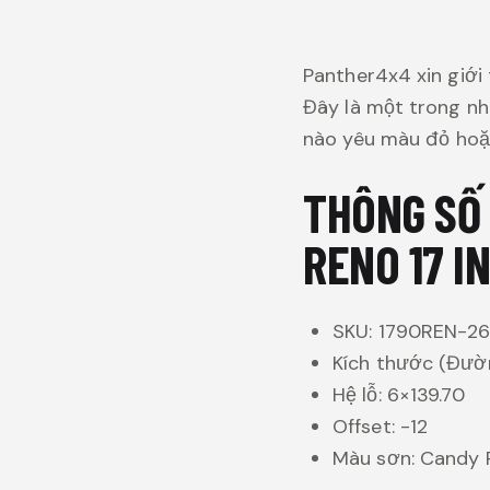
Panther4x4 xin giới
Đây là một trong 
nào yêu màu đỏ hoặc
THÔNG SỐ
RENO 17 I
SKU: 1790REN-2
Kích thước (Đườn
Hệ lỗ: 6×139.70
Offset: -12
Màu sơn: Candy 