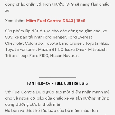
công chắc chắn với kích thước 18×9 sẽ nâng tầm chiếc
xe.
Xem thêm:
Mâm Fuel Contra D643 | 18×9
Sản phẩm lắp đặt được cho các dòng xe gầm cao, xe
SUV, xe bán tải như Ford Ranger, Ford Everest,
Chevrolet Colorado, Toyota Land Cruiser, Toyota Hilux,
Toyota Fortuner, Mazda BT 50, Isuzu Dmax, Mitsubishi
Triton, Jeep, Ford F150, Nissan Navara…
───────────
PANTHER4X4 – FUEL CONTRA D615
Với Fuel Contra D615 giúp tạo một điểm nhấn mạnh mẽ
cho vẻ ngoài cơ bắp của chiếc xe và tận hưởng những
cung đường cực kì thoải mái.
Độ bền và thiết kế táo bạo của bộ mâm màu đen