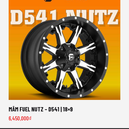
MÂM FUEL NUTZ – D541 | 18×9
6,450,000
₫