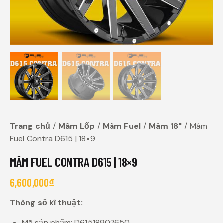
Trang chủ
Mâm Lốp
Mâm Fuel
Mâm 18"
Mâm
Fuel Contra D615 | 18×9
MÂM FUEL CONTRA D615 | 18×9
6,600,000
₫
Thông số kĩ thuật:
Mã sản phẩm: D61518902650