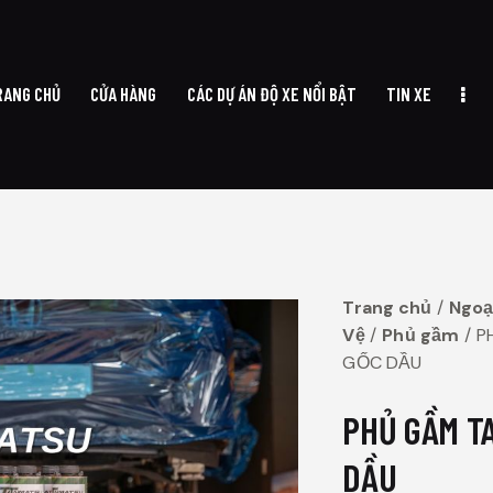
RANG CHỦ
CỬA HÀNG
CÁC DỰ ÁN ĐỘ XE NỔI BẬT
TIN XE
TRANG CHỦ
CỬA HÀNG
CÁC DỰ ÁN ĐỘ XE NỔI BẬT
TIN XE
Trang chủ
Ngoạ
Vệ
Phủ gầm
P
GỐC DẦU
PHỦ GẦM T
DẦU