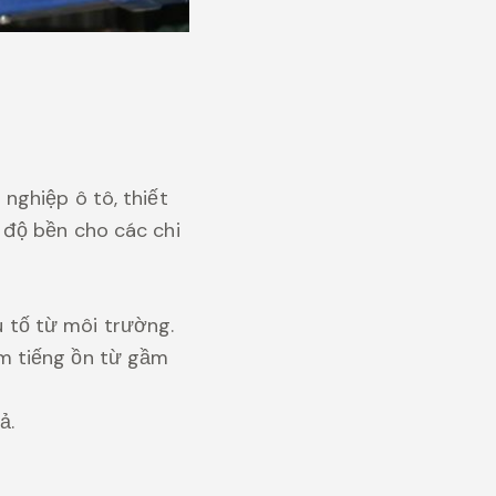
nghiệp ô tô, thiết
 độ bền cho các chi
 tố từ môi trường.
ảm tiếng ồn từ gầm
ả.