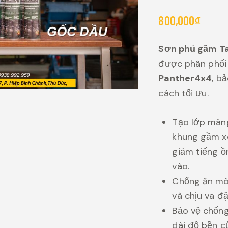
800,000
₫
Sơn phủ gầm T
được phân phối 
Panther4x4
, b
cách tối ưu.
Tạo lớp màng
khung gầm xe
giảm tiếng ồ
vào.
Chống ăn mò
và chịu va đ
Bảo vệ chốn
dài độ bền c