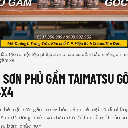
dầu tạo ra một lớp phủ polyme cao su đảm bảo chống ăn mò
 gầm xe.
 SƠN PHỦ GẦM TAIMATSU GỐ
4X4
 bề mặt sơn gầm xe và hốc bánh để loại bỏ đi những
t. Sau đó dùng nước và khăn khô để lau bề mặt cần sơ
su bám chắc hơn.