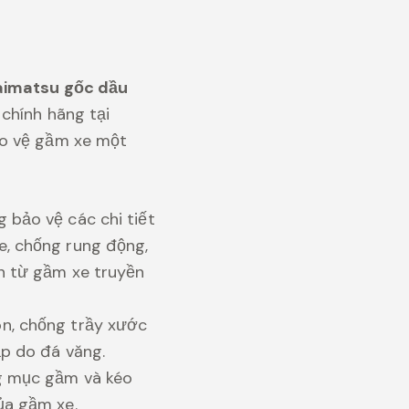
aimatsu gốc dầu
chính hãng tại
ảo vệ gầm xe một
 bảo vệ các chi tiết
, chống rung động,
n từ gầm xe truyền
n, chống trầy xước
ập do đá văng.
g mục gầm và kéo
ủa gầm xe.