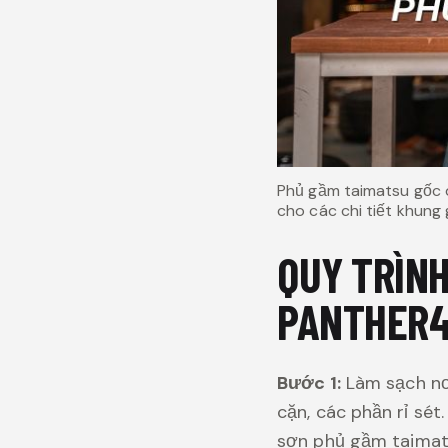
Phủ gầm taimatsu gốc 
cho các chi tiết khung
QUY TRÌNH
PANTHER
Bước 1:
Làm sạch nơi
cặn, các phần rỉ sé
sơn phủ gầm taimat