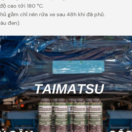
độ cao tới 180 °C.
phủ gầm chỉ nên rửa xe sau 48h khi đã phủ.
màu đen).