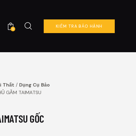
KIỂM TRA BẢO HÀNH
0
KIỂM TRA BẢO HÀNH
0
i Thất
Dụng Cụ Bảo
HỦ GẦM TAIMATSU
AIMATSU GỐC