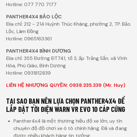
Hotline: 077 770 7177
PANTHER4X4 BẢO LỘC
Địa chỉ: 212 – 214 Huỳnh Thúc Kháng, phường 2, TP. Bảo
Lộc, Lâm Đồng
Hotline: 0965163361
PANTHER4X4 BÌNH DƯƠNG
Địa chỉ: 355 Đường ĐT741, tổ 3, ấp Trảng Sắn, xã Vĩnh
Hòa, Phú Giáo, Bình Dương
Hotline: 0931812839
LIÊN HỆ NHƯỢNG QUYỀN: 0938.335.339 (Mr. Huy)
TẠI SAO BẠN NÊN LỰA CHỌN PANTHER4X4 ĐỂ
LẮP ĐẶT TỜI ĐIỆN WARN VR EVO 10 CÁP CỨNG
Panther4x4 là một thương hiệu độ xe lớn, uy tín
chuyên độ đồ chơi xe ô tô chính hãng. Đã và đang
được nhiều khách hàng tin tưởng.