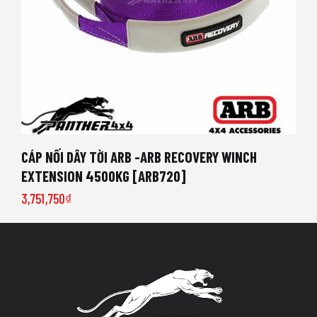
CÁP NỐI DÂY TỜI ARB -ARB RECOVERY WINCH
EXTENSION 4500KG [ARB720]
3,751,750
₫