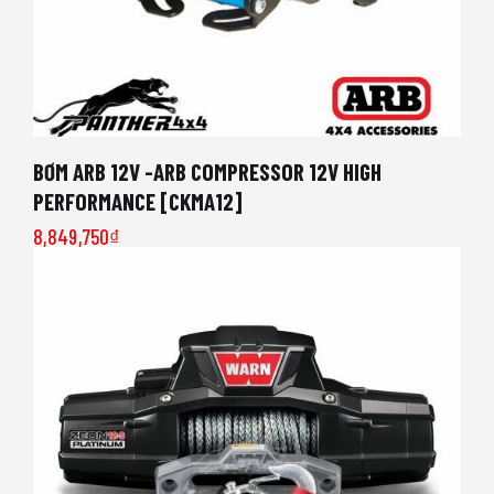
BƠM ARB 12V -ARB COMPRESSOR 12V HIGH
PERFORMANCE [CKMA12]
8,849,750
₫