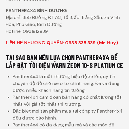
PANTHER4X4 BÌNH DƯƠNG
Địa chỉ: 355 Đường ĐT741, tổ 3, ấp Trảng Sắn, xã Vĩnh
Hòa, Phú Giáo, Bình Dương
Hotline: 0931812839
LIÊN HỆ NHƯỢNG QUYỀN: 0938.335.339 (Mr. Huy)
TẠI SAO BẠN NÊN LỰA CHỌN PANTHER4X4 ĐỂ
LẮP ĐẶT TỜI ĐIỆN WARN ZEON 10-S PLATIUM CE
Panther4x4 là một thương hiệu độ xe lớn, uy tín
chuyên độ đồ chơi xe ô tô chính hãng. Đã và đang
được nhiều khách hàng tin tưởng.
Panther4x4 cam đoan bán hàng có chất lượng tốt
nhất với giá tốt nhất thị trường.
Đặc biệt mọi sản phẩm mua tại công ty Panther4x4
đều được bảo hành.
Panther4x4 có đa dạng mẫu mã và các món đồ