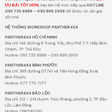
ƯU ĐÃI TỐT HƠN
, hãy liên hệ trực tiếp qua
HOTLINE
093 735 6989 – 093 899 2959
để được tư vấn giá
tốt nhé.
HỆ THỐNG WORKSHOP PANTHER4X4
PANTHER4X4 HỒ CHÍ MINH
Địa chỉ: 146 đường B Trưng Trắc, Khu Phố 7, P. Hiệp Bình
Chánh, TP. Thủ Đức
Hotline: 093 735 6989 – 093 899 2959
PANTHER4X4 BÌNH PHƯỚC
Địa chỉ: 389 đường DT741 xã Tiến Hưng Đồng Xoài,
Bình Phước
Hotline: 077 770 7177
PANTHER4X4 BẢO LỘC
Địa chỉ: 212 – 214 Huỳnh Thúc Kháng, phường 2, TP. Bảo
Lộc, Lâm Đồng
Hotline: 0965163361