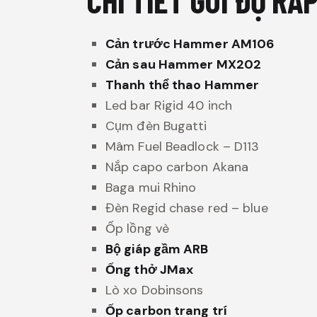
Cản trước Hammer AM106
Cản sau Hammer MX202
Thanh thể thao Hammer
Led bar Rigid 40 inch
Cụm đèn Bugatti
Mâm Fuel Beadlock – D113
Nắp capo carbon Akana
Baga mui Rhino
Đèn Regid chase red – blue
Ốp lồng vè
Bộ giáp gầm ARB
Ống thở JMax
Lò xo Dobinsons
Ốp carbon trang trí