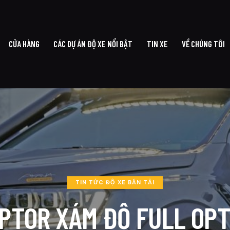
CỬA HÀNG
CÁC DỰ ÁN ĐỘ XE NỔI BẬT
TIN XE
VỀ CHÚNG TÔI
G CHỦ
CỬA HÀNG
CÁC DỰ ÁN ĐỘ XE NỔI BẬT
TIN XE
VỀ CHÚ
TIN TỨC ĐỘ XE BÁN TẢI
PTOR XÁM ĐỘ FULL OPT