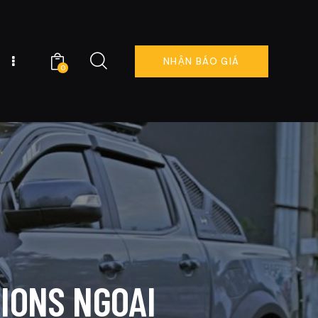
NHẬN BÁO GIÁ
0
NG TÔI
ĐẶT LỊCH NGAY
0
IONS NGOẠI