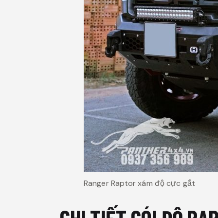
Ranger Raptor xám độ cực gắt
CHI TIẾT GÓI ĐỘ R