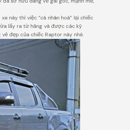
y đã sở hữu dáng vẻ gai góc, mạnh mẽ,
 này thì việc “cá nhân hoá” lại chiếc
vừa lấy ra từ hãng và được các kỹ
 vẻ đẹp của chiếc Raptor này nhé.