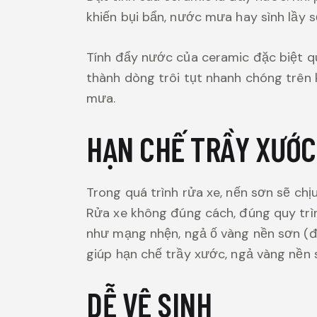
khiến bụi bẩn, nước mưa hay sình lầy sẽ
Tính đẩy nước của ceramic đặc biệt qua
thành dòng trôi tụt nhanh chóng trên kí
mưa.
HẠN CHẾ TRẦY XƯỚ
Trong quá trình rửa xe, nến sơn sẽ chị
Rửa xe không đúng cách, đúng quy trì
như mạng nhện, ngả ố vàng nền sơn (đố
giúp hạn chế trầy xước, ngả vàng nền 
DỄ VỆ SINH