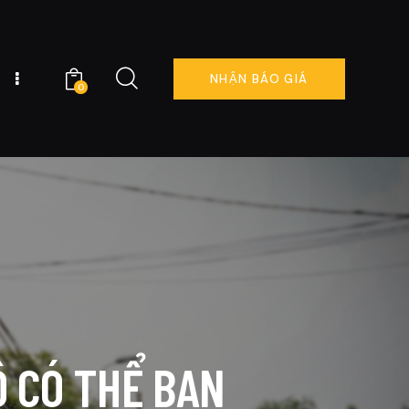
NHẬN BÁO GIÁ
0
NG TÔI
ĐẶT LỊCH NGAY
0
Ô CÓ THỂ BẠN