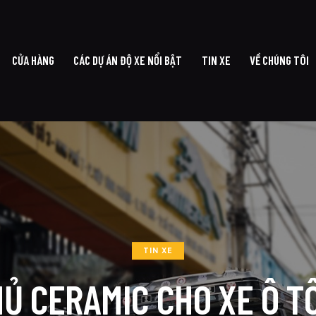
CỬA HÀNG
CÁC DỰ ÁN ĐỘ XE NỔI BẬT
TIN XE
VỀ CHÚNG TÔI
G CHỦ
CỬA HÀNG
CÁC DỰ ÁN ĐỘ XE NỔI BẬT
TIN XE
VỀ CHÚ
TIN XE
Ủ CERAMIC CHO XE Ô T