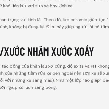
 khó liên kết với sơn xe hay kính xe.
n trọng với kính lái. Theo đó, lớp ceramic giúp tạo 
nh, không bị đọng lại. Điều này giúp người lái có tầm
C/XƯỚC NHĂM XƯỚC XOÁY
u tác động của khăn lau xơ cứng, độ axits và PH khôn
nh của những tiệm rửa xe bên ngoài nền sơn xe sẽ xu
i với những xe sáng màu). Như một lớp “áo giáp” bao
sơn, giúp xe luôn sáng bóng.