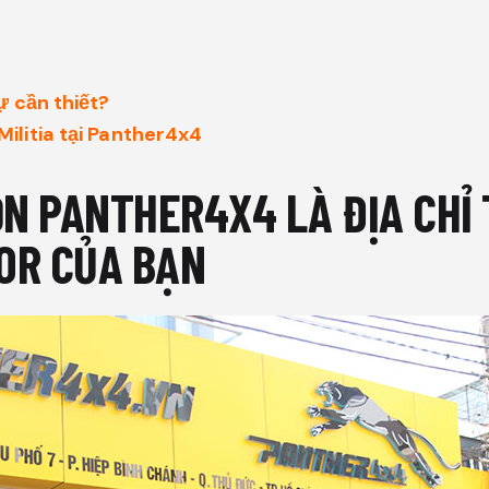
ự cần thiết?
ilitia tại Panther4x4
ỌN PANTHER4X4 LÀ ĐỊA CHỈ
OR CỦA BẠN