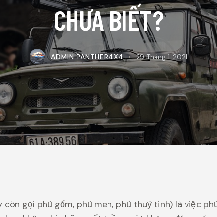
CHƯA BIẾT?
ADMIN PANTHER4X4
29 Tháng 1, 2021
 còn gọi phủ gốm, phủ men, phủ thuỷ tinh) là việc p