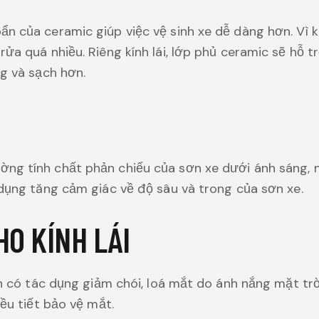
n của ceramic giúp việc vệ sinh xe dễ dàng hơn. Vì
ửa quá nhiều. Riêng kính lái, lớp phủ ceramic sẽ hỗ 
ng và sạch hơn.
ng tính chất phản chiếu của sơn xe dưới ánh sáng, 
 dụng tăng cảm giác về độ sâu và trong của sơn xe.
HO KÍNH LÁI
òn có tác dụng giảm chói, loá mắt do ánh nắng mặt trời
iều tiết bảo vệ mắt.