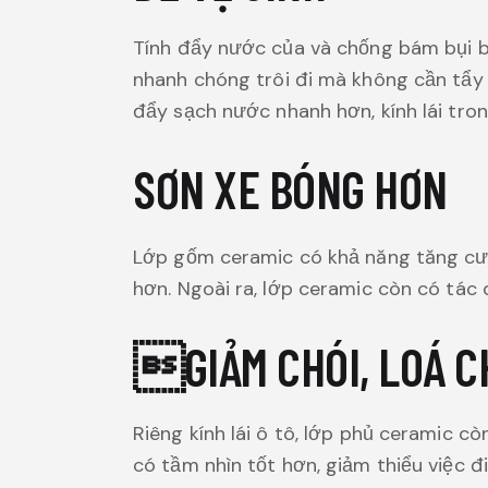
Tính đẩy nước của và chống bám bụi bẩ
nhanh chóng trôi đi mà không cần tẩy r
đẩy sạch nước nhanh hơn, kính lái tro
SƠN XE BÓNG HƠN
Lớp gốm ceramic có khả năng tăng cườ
hơn. Ngoài ra, lớp ceramic còn có tác
GIẢM CHÓI, LOÁ C
Riêng kính lái ô tô, lớp phủ ceramic c
có tầm nhìn tốt hơn, giảm thiểu việc đ