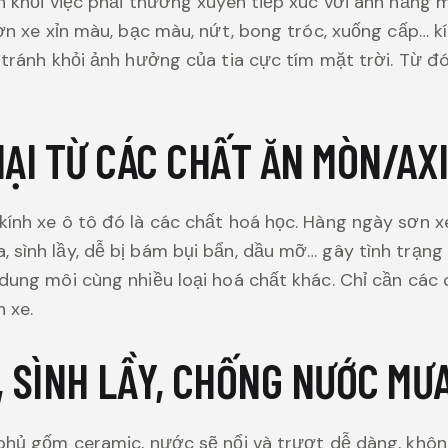
nh khỏi việc phải thường xuyên tiếp xúc với ánh nắng
sơn xe xỉn màu, bạc màu, nứt, bong tróc, xuống cấp… 
e tránh khỏi ảnh hưởng của tia cực tím mặt trời. Từ đ
ẠI TỪ CÁC CHẤT ĂN MÒN/AX
ính xe ô tô đó là các chất hoá học. Hàng ngày sơn xe
 sình lầy, dễ bị bám bụi bẩn, dầu mỡ… gây tình trạng
dung môi cùng nhiều loại hoá chất khác. Chỉ cần các 
 xe.
, SÌNH LẦY, CHỐNG NƯỚC MƯ
 phủ gốm ceramic, nước sẽ nổi và trượt dễ dàng, khô