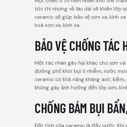
Một chiếc ô tô hiển nhiên khó thể trá
tức thì nhưng về lâu dài sẽ khiến lớp 
ceramic sẽ giúp bảo vệ sơn xe, kính x
hoá sơn xe, kính xe.
BẢO VỆ CHỐNG TÁC H
Một tác nhân gây hại khác cho sơn và k
đường phố khói bụi ô nhiễm, nước mưa,
ceramic có khả năng kháng axit, kiềm, 
không gây ảnh hưởng đến lớp sơn, kính
CHỐNG BÁM BỤI BẨN
Đặt tính của ceramic là đẩy nước. Khi