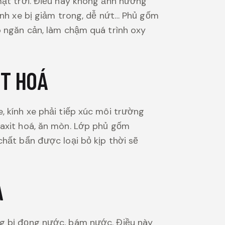
 mặt trời. Điều này không ảnh hưởng
kính xe bị giảm trong, dễ nứt… Phủ gốm
ó ngăn cản, làm chậm quá trình oxy
IT HOÁ
, kính xe phải tiếp xúc môi trường
 axit hoá, ăn mòn. Lớp phủ gốm
chất bẩn được loại bỏ kịp thời sẽ
A
ng bị đọng nước, bám nước. Điều này