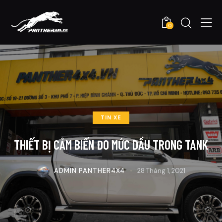
0
TIN XE
THIẾT BỊ CẢM BIẾN ĐO MỨC DẦU TRONG TANK
ADMIN PANTHER4X4
28 Tháng 1, 2021