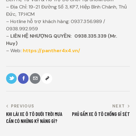
– Địa Chỉ: 19-21 Đường Số 3, KP7, Hiệp Bình Chánh, Thủ
Đức, TP.HCM
– Hotline hỗ trợ khách hàng: 0937.356.989 /
0938.992.959
–
LIÊN HỆ NHƯỢNG QUYỀN:
0938.335.339 (Mr.
Huy)
– Web:
https://panther4x4.vn/
PREVIOUS
NEXT
KHI LÁI XE Ô TÔ DƯỚI TRỜI MƯA
PHỦ GẦM XE Ô TÔ CHỐNG GỈ SÉT
CẦN CÓ NHỮNG KỸ NĂNG GÌ?