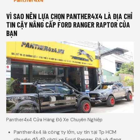
Panther4x4
VÌ SAO NÊN LỰA CHỌN PANTHER4X4 LÀ ĐỊA CHỈ
TIN CẬY NÂNG CẤP FORD RANGER RAPTOR CỦA
BẠN
Panther4x4 Cửa Hàng Độ Xe Chuyên Nghiệp
Panther4x4 là công ty lớn, uy tín tại Tp HCM
chuyên độ đồ chơi xe Ford Ranger. Đã và đang