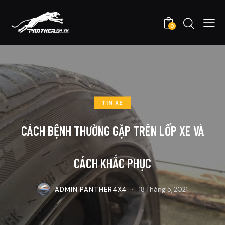
0
TIN XE
CÁCH BỆNH THƯỜNG GẶP TRÊN LỐP XE VÀ
CÁCH KHẮC PHỤC
ADMIN PANTHER4X4
18 Tháng 5, 2021