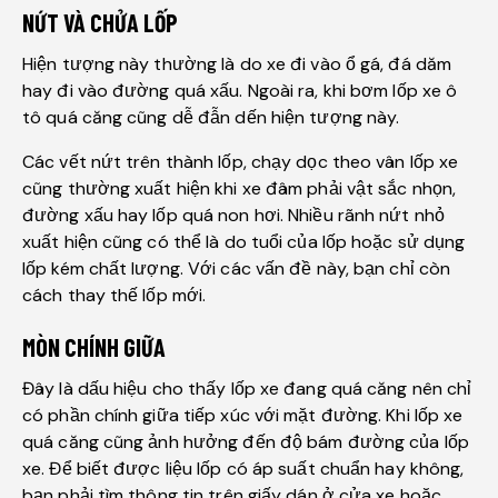
NỨT VÀ CHỬA LỐP
Hiện tượng này thường là do xe đi vào ổ gá, đá dăm
hay đi vào đường quá xấu. Ngoài ra, khi bơm lốp xe ô
tô quá căng cũng dễ đẫn dến hiện tượng này.
Các vết nứt trên thành lốp, chạy dọc theo vân lốp xe
cũng thường xuất hiện khi xe đâm phải vật sắc nhọn,
đường xấu hay lốp quá non hơi. Nhiều rãnh nứt nhỏ
xuất hiện cũng có thể là do tuổi của lốp hoặc sử dụng
lốp kém chất lượng. Với các vấn đề này, bạn chỉ còn
cách thay thế lốp mới.
MÒN CHÍNH GIỮA
Đây là dấu hiệu cho thấy lốp xe đang quá căng nên chỉ
có phần chính giữa tiếp xúc với mặt đường. Khi lốp xe
quá căng cũng ảnh hưởng đến độ bám đường của lốp
xe. Để biết được liệu lốp có áp suất chuẩn hay không,
bạn phải tìm thông tin trên giấy dán ở cửa xe hoặc