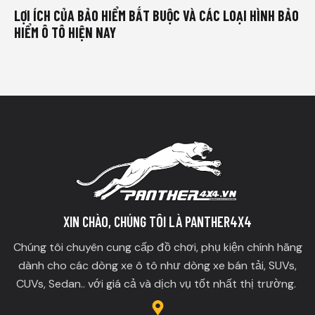
LỢI ÍCH CỦA BẢO HIỂM BẮT BUỘC VÀ CÁC LOẠI HÌNH BẢO
HIỂM Ô TÔ HIỆN NAY
XIN CHÀO, CHÚNG TÔI LÀ PANTHER4X4
Chúng tôi chuyên cung cấp đồ chơi, phụ kiện chính hãng
dành cho các dòng xe ô tô như dòng xe bán tải, SUVs,
CUVs, Sedan.. với giá cả và dịch vụ tốt nhất thị trường.