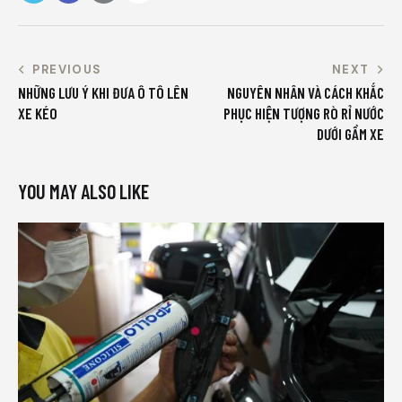
PREVIOUS
NEXT
NHỮNG LƯU Ý KHI ĐƯA Ô TÔ LÊN
NGUYÊN NHÂN VÀ CÁCH KHẮC
XE KÉO
PHỤC HIỆN TƯỢNG RÒ RỈ NƯỚC
DƯỚI GẦM XE
YOU MAY ALSO LIKE