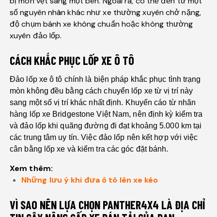
bị mòn vẹt sang một bên. Ngoài ra, có thể đến từ một
số nguyên nhân khác như xe thường xuyên chở nặng,
độ chụm bánh xe không chuẩn hoặc không thường
xuyên đảo lốp.
CÁCH KHẮC PHỤC LỐP XE Ô TÔ
Đảo lốp xe ô tô chính là biện pháp khắc phục tình trạng
mòn không đều bằng cách chuyển lốp xe từ vị trí này
sang một số vị trí khác nhất định. Khuyến cáo từ nhãn
hàng lốp xe Bridgestone Việt Nam, nên định kỳ kiểm tra
và đảo lốp khi quãng đường đi đạt khoảng 5.000 km tại
các trung tâm uy tín. Việc đảo lốp nên kết hợp với việc
cân bằng lốp xe và kiểm tra các góc đặt bánh.
Xem thêm:
Những lưu ý khi đưa ô tô lên xe kéo
VÌ SAO NÊN LỰA CHỌN PANTHER4X4 LÀ ĐỊA CHỈ