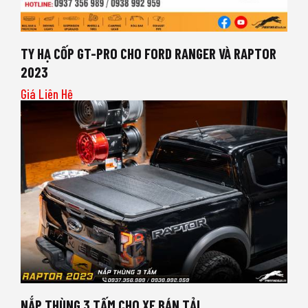
TY HẠ CỐP GT-PRO CHO FORD RANGER VÀ RAPTOR
2023
Giá Liên Hệ
NẮP THÙNG 3 TẤM CHO XE BÁN TẢI