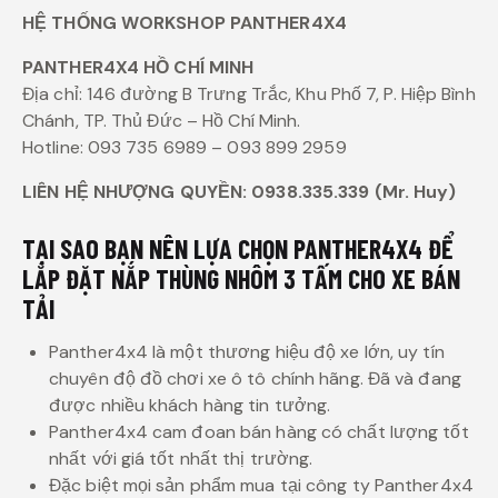
HỆ THỐNG WORKSHOP PANTHER4X4
PANTHER4X4 HỒ CHÍ MINH
Địa chỉ: 146 đường B Trưng Trắc, Khu Phố 7, P. Hiệp Bình
Chánh, TP. Thủ Đức – Hồ Chí Minh.
Hotline: 093 735 6989 – 093 899 2959
LIÊN HỆ NHƯỢNG QUYỀN: 0938.335.339 (Mr. Huy)
TẠI SAO BẠN NÊN LỰA CHỌN PANTHER4X4 ĐỂ
LẮP ĐẶT NẮP THÙNG NHÔM 3 TẤM CHO XE BÁN
TẢI
Panther4x4 là một thương hiệu độ xe lớn, uy tín
chuyên độ đồ chơi xe ô tô chính hãng. Đã và đang
được nhiều khách hàng tin tưởng.
Panther4x4 cam đoan bán hàng có chất lượng tốt
nhất với giá tốt nhất thị trường.
Đặc biệt mọi sản phẩm mua tại công ty Panther4x4