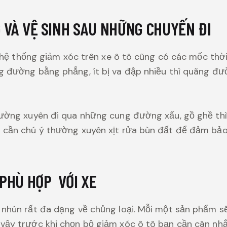
VÀ VỆ SINH SAU NHỮNG CHUYẾN ĐI
c, hệ thống giảm xóc trên xe ô tô cũng có các mốc th
ng đường bằng phẳng, ít bị va đập nhiều thì quãng đ
thường xuyên đi qua những cung đường xấu, gồ ghề t
g cần chú ý thường xuyên xịt rửa bùn đất để đảm bả
PHÙ HỢP VỚI XE
nhún rất đa dạng về chủng loại. Mỗi một sản phẩm sẽ có
 vậy trước khi chọn bộ giảm xóc ô tô bạn cần cân nh