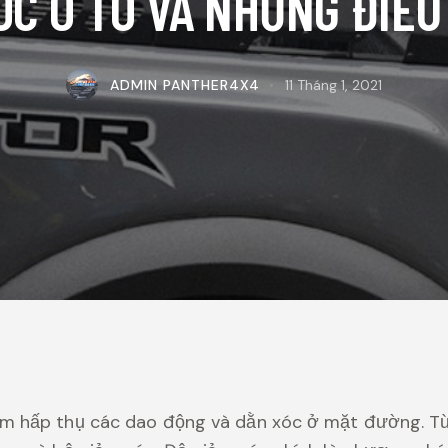
ÓC Ô TÔ VÀ NHỮNG ĐIỀU
ADMIN PANTHER4X4
11 Tháng 1, 2021
ằm hấp thụ các dao động và dằn xóc ở mặt đường. Từ