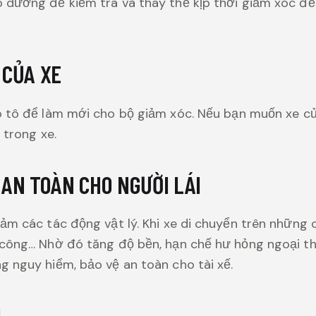
 dưỡng để kiểm tra và thay thế kịp thời giảm xóc đ
 CỦA XE
 tô để làm mới cho bộ giảm xóc. Nếu bạn muốn xe c
 trong xe.
 AN TOÀN CHO NGƯỜI LÁI
iảm các tác động vật lý. Khi xe di chuyển trên nhữn
công… Nhờ đó tăng độ bền, hạn chế hư hỏng ngoại thấy
 nguy hiểm, bảo vệ an toàn cho tài xế.
M