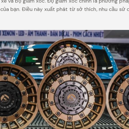
g xe và bộ giảm xóc. Độ giảm xóc chính là phương ph
của bạn. Điều này xuất phát từ sở thích, nhu cầu s