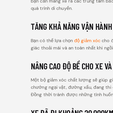
bạn cần mang xe ra các trung tâm bảo
quá trình di chuyển.
TĂNG KHẢ NĂNG VẬN HÀNH
Bạn có thể lựa chọn
độ giảm xóc
cho ô
giác thoải mái và an toàn nhất khi ngồi
NÂNG CAO ĐỘ BỀ CHO XE VÀ
Một bộ giảm xóc chất lượng sẽ giúp g
chướng ngại vật, đường xấu, đang thi 
Đồng thời tránh được những tình huống
XE ĐÃ ĐI KHOẢNG 20.000K