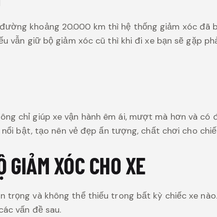
 đường khoảng 20.000 km thì hệ thống giảm xóc đã b
ếu vẫn giữ bộ giảm xóc cũ thì khi đi xe bạn sẽ gặp ph
ng chỉ giúp xe vận hành êm ái, mượt mà hơn và có đượ
g nổi bật, tạo nên vẻ đẹp ấn tượng, chất chơi cho chiế
Ộ GIẢM XÓC CHO XE
n trọng và không thể thiếu trong bất kỳ chiếc xe nà
các vấn đề sau.