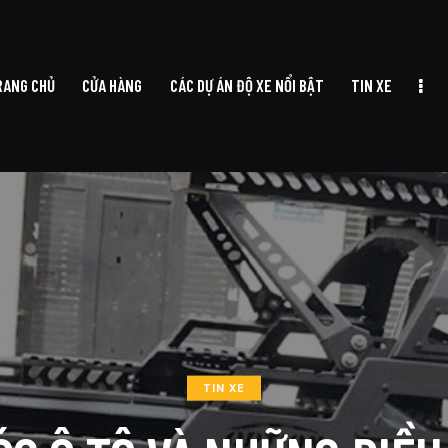
RANG CHỦ
CỬA HÀNG
CÁC DỰ ÁN ĐỘ XE NỔI BẬT
TIN XE
TRANG CHỦ
CỬA HÀNG
CÁC DỰ ÁN ĐỘ XE NỔI BẬT
TIN XE
TIN XE