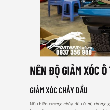
NÊN ĐỘ GIẢM XÓC Ô
GIẢM XÓC CHẢY DẦU
Nếu hiện tượng chảy dầu ở hệ thống g