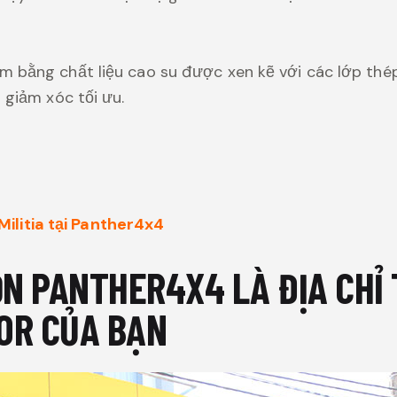
 bằng chất liệu cao su được xen kẽ với các lớp thép
 giảm xóc tối ưu.
ilitia tại Panther4x4
ỌN PANTHER4X4 LÀ ĐỊA CHỈ
OR CỦA BẠN