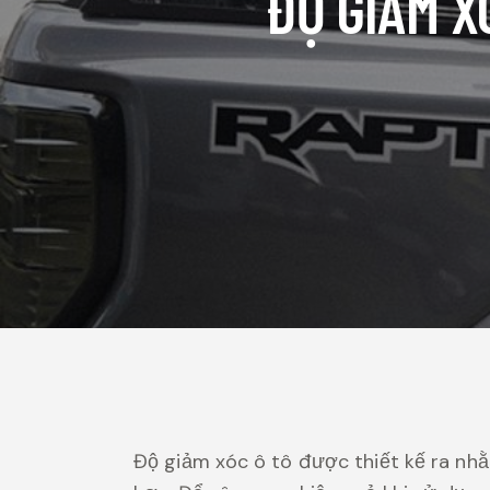
ĐỘ GIẢM X
Độ giảm xóc ô tô được thiết kế ra nh