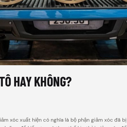
 TÔ HAY KHÔNG?
iảm xóc xuất hiện có nghĩa là bộ phận giảm xóc đã b