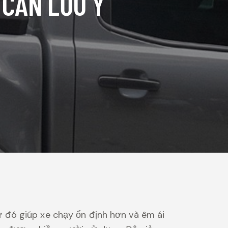
 CẦN LƯU Ý
 đó giúp xe chạy ổn định hơn và êm ái