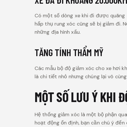
Có một số dòng xe khi đi được quãng
hấp thụ rung xóc cũng sẽ bị giảm đi. N
những địa hình xấu.
TĂNG TÍNH THẨM MỸ
Các mẫu bộ độ giảm xóc cho xe hơi khô
là chi tiết nhỏ nhưng chúng lại vô cùn
MỘT SỐ LƯU Ý KHI Đ
Hệ thống giảm xóc là một bộ phận qua
hoạt động ổn định, bạn cần chú ý đến 