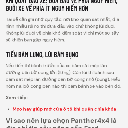
KHI QUAY ĐẦU XE: ĐƯA ĐẦU VỀ PHÍA NGUY HIỂM,
ĐUÔI XE VỀ PHÍA ÍT NGUY HIỂM HƠN
Tài xế cần ghi nhớ quy tắc: nơi khó quan sát nhất, địa
hình nhiều rủi ro thì đưa đầu vào chứ không lùi đuôi.
Không lùi đuôi về phía khó kiểm soát vì chỉ một sơ sẩy
sẽ khiến bạn gặp nguy hiểm.
TIẾN BÁM LƯNG, LÙI BÁM BỤNG
Nếu tiến thì bánh trước của xe bám sát mép làn
đường bên bờ cong lớn (lưng). Còn lùi thì bánh sau
bám sát mép làn đường bên bờ cong nhỏ (bung). Hiểu
nôm na, bờ cong bên nào thì bám bánh xe vào bên đó.
Xem tiếp:
Mẹo hay giúp mở cửa ô tô khi quên chìa khóa
Vì sao nên lựa chọn Panther4x4 là