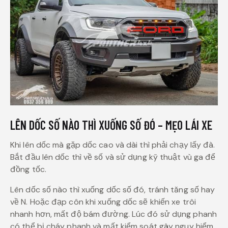
LÊN DỐC SỐ NÀO THÌ XUỐNG SỐ ĐÓ – MẸO LÁI XE
Khi lên dốc mà gặp dốc cao và dài thì phải chạy lấy đà.
Bắt đầu lên dốc thì về số và sử dụng kỹ thuật vù ga để
đồng tốc.
Lên dốc số nào thì xuống dốc số đó, tránh tăng số hay
về N. Hoặc đạp côn khi xuống dốc sẽ khiến xe trôi
nhanh hơn, mất độ bám đường. Lúc đó sử dụng phanh
có thể bị cháy phanh và mất kiểm soát gây nguy hiểm.