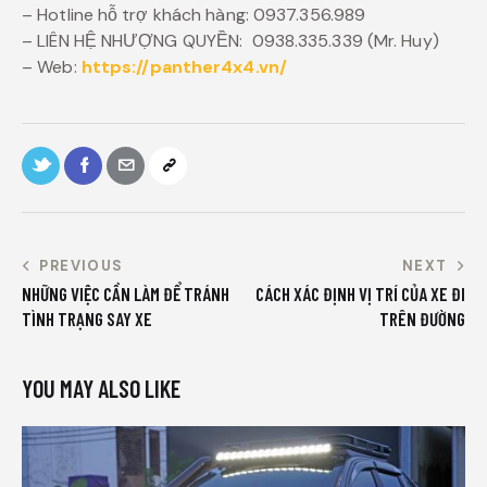
– Hotline hỗ trợ khách hàng: 0937.356.989
– LIÊN HỆ NHƯỢNG QUYỀN: 0938.335.339 (Mr. Huy)
– Web:
https://panther4x4.vn/
PREVIOUS
NEXT
NHỮNG VIỆC CẦN LÀM ĐỂ TRÁNH
CÁCH XÁC ĐỊNH VỊ TRÍ CỦA XE ĐI
TÌNH TRẠNG SAY XE
TRÊN ĐƯỜNG
YOU MAY ALSO LIKE