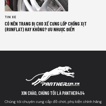
TIN XE
CÓ NÊN TRANG BỊ CHO XẾ CƯNG LỐP CHỐNG XỊT
(RUNFLAT) HAY KHÔNG? ƯU NHƯỢC ĐIỂM
XIN CHÀO, CHÚNG TÔI LÀ PANTHER4X4
Chúng tôi chuyên cung cấp đồ chơi, phụ kiện chính hãng