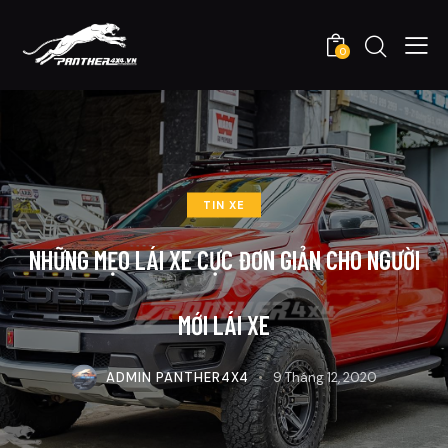
0
TIN XE
NHỮNG MẸO LÁI XE CỰC ĐƠN GIẢN CHO NGƯỜI
MỚI LÁI XE
ADMIN PANTHER4X4
9 Tháng 12, 2020