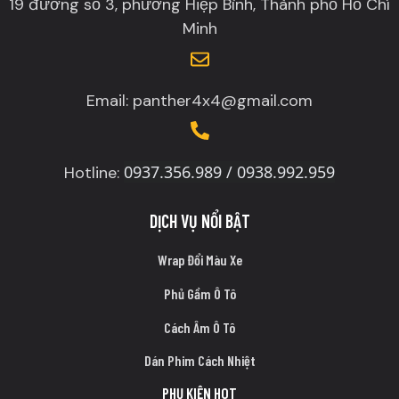
19 đường số 3, phường Hiệp Bình, Thành phố Hồ Chí
Minh
Email: panther4x4@gmail.com
0937.356.989 / 0938.992.959
Hotline:
DỊCH VỤ NỔI BẬT
Wrap Đổi Màu Xe
Phủ Gầm Ô Tô
Cách Âm Ô Tô
Dán Phim Cách Nhiệt
PHỤ KIỆN HOT