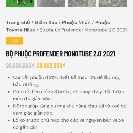
Trang chủ
Giảm Xóc
Phuộc Nhún
Phuộc
Toyota Hilux
Bộ phuộc Profender Monotube 2.0 2021
-3%
BỘ PHUỘC PROFENDER MONOTUBE 2.0 2021
29,000,000
₫
28,000,000
₫
Chi tiết phuộc được thiết kế tháo rời, dễ lắp ráp,
bảo dưỡng.
Cơ chế điều chỉnh 8 bước, dễ dàng thay đổi được
mức độ giảm xóc.
8 Step giúp tăng cường khả năng chịu tải và xoá bỏ
cảm giác giằn xóc.
Lò xo trước phù hợp cho các xe nguyên bản và xe
có gắn cản.