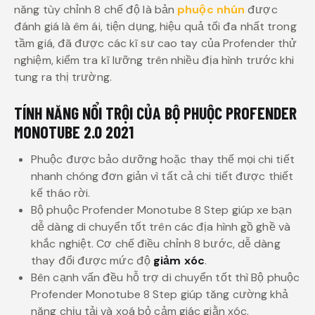
năng tùy chỉnh 8 chế độ là bản
phuộc nhún
được
đánh giá là êm ái, tiện dụng, hiệu quả tối đa nhất trong
tầm giá, đã được các kĩ sư cao tay của Profender thử
nghiệm, kiểm tra kĩ lưỡng trên nhiều địa hình trước khi
tung ra thị trường.
TÍNH NĂNG NỔI TRỘI CỦA BỘ PHUỘC PROFENDER
MONOTUBE 2.0 2021
Phuộc được bảo dưỡng hoặc thay thế mọi chi tiết
nhanh chóng đơn giản vì tất cả chi tiết được thiết
kế tháo rời.
Bộ phuộc Profender Monotube 8 Step giúp xe bạn
dễ dàng di chuyển tốt trên các địa hình gồ ghề và
khắc nghiệt. Cơ chế điều chỉnh 8 bước, dễ dàng
thay đổi được mức độ
giảm xóc
.
Bên cạnh vấn đều hỗ trợ di chuyển tốt thì Bộ phuộc
Profender Monotube 8 Step giúp tăng cường khả
năng chịu tải và xoá bỏ cảm giác giằn xóc.