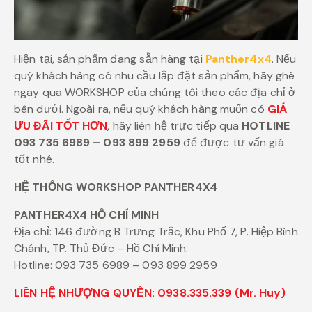
Hiện tại, sản phẩm đang sẵn hàng tại
Panther4x4
. Nếu
quý khách hàng có nhu cầu lắp đặt sản phẩm, hãy ghé
ngay qua WORKSHOP của chúng tôi theo các địa chỉ ở
bên dưới. Ngoài ra, nếu quý khách hàng muốn có
GIÁ
ƯU ĐÃI TỐT HƠN
, hãy liên hệ trực tiếp qua
HOTLINE
093 735 6989 – 093 899 2959
để được tư vấn giá
tốt nhé.
HỆ THỐNG WORKSHOP PANTHER4X4
PANTHER4X4 HỒ CHÍ MINH
Địa chỉ: 146 đường B Trưng Trắc, Khu Phố 7, P. Hiệp Bình
Chánh, TP. Thủ Đức – Hồ Chí Minh.
Hotline: 093 735 6989 – 093 899 2959
LIÊN HỆ NHƯỢNG QUYỀN: 0938.335.339 (Mr. Huy)