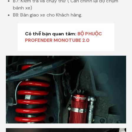
B7: Kiểm tra và chạy thử ( Căn chỉnh lại độ chụm
bánh xe)
B8: Bàn giao xe cho Khách hàng.
Có thể bạn quan tâm:
BỘ PHUỘC
PROFENDER MONOTUBE 2.0