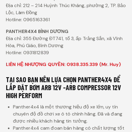
Địa chỉ: 212 – 214 Huỳnh Thúc Kháng, phường 2, TP. Bảo
Lộc, Lâm Đồng
Hotline: 0965163361
PANTHER4X4 BÌNH DƯƠNG
Địa chỉ: 355 Đường ĐT741, tổ 3, ấp Trảng Sắn, xã Vĩnh
Hòa, Phú Giáo, Bình Dương
Hotline: 0931812839
LIÊN HỆ NHƯỢNG QUYỀN: 0938.335.339 (Mr. Huy)
TẠI SAO BẠN NÊN LỰA CHỌN PANTHER4X4 ĐỂ
LẮP ĐẶT BƠM ARB 12V -ARB COMPRESSOR 12V
HIGH PERFORM
Panther4x4 là một thương hiệu độ xe lớn, uy tín
chuyên độ đồ chơi xe ô tô chính hãng. Đã và đang
được nhiều khách hàng tin tưởng.
Panther4x4 cam đoan bán hàng có chất lượng tốt