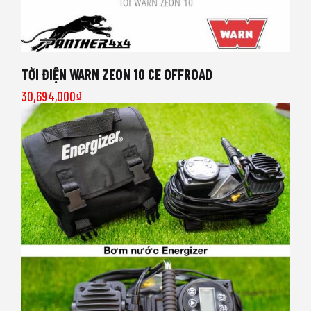
TỜI ĐIỆN WARN ZEON 10 CE OFFROAD
30,694,000
₫