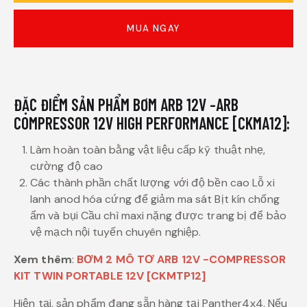
MUA NGAY
ĐẶC ĐIỂM SẢN PHẨM BƠM ARB 12V -ARB
COMPRESSOR 12V HIGH PERFORMANCE [CKMA12]:
Làm hoàn toàn bằng vật liệu cấp kỹ thuật nhẹ,
cường độ cao
Các thành phần chất lượng với độ bền cao Lỗ xi
lanh anod hóa cứng để giảm ma sát Bịt kín chống
ẩm và bụi Cầu chì maxi nặng được trang bị để bảo
vệ mạch nội tuyến chuyên nghiệp.
Xem thêm
:
BƠM 2 MÔ TƠ ARB 12V -COMPRESSOR
KIT TWIN PORTABLE 12V [CKMTP12]
Hiện tại, sản phẩm đang sẵn hàng tại Panther4x4. Nếu