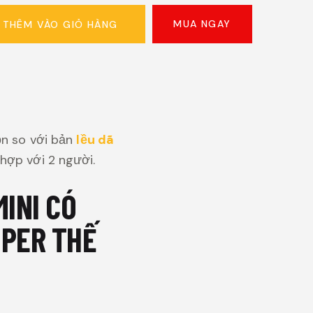
MUA NGAY
THÊM VÀO GIỎ HÀNG
ọn so với bản
lều dã
hợp với 2 người.
INI CÓ
MPER THẾ