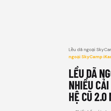
Lều dã ngoại SkyCam
ngoại SkyCamp iKa
LỀU DÃ NG
NHIỀU CẢI
HỆ CŨ 2.0 