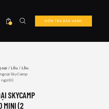
KIỂM TRA BẢO HÀNH
0
KIỂM TRA BẢO HÀNH
0
goại
Lều
Lều
 ngoại SkyCamp
2 người)
OẠI SKYCAMP
 MINI (2