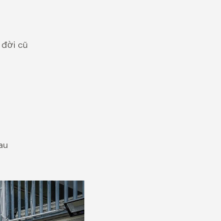
 đời cũ
au