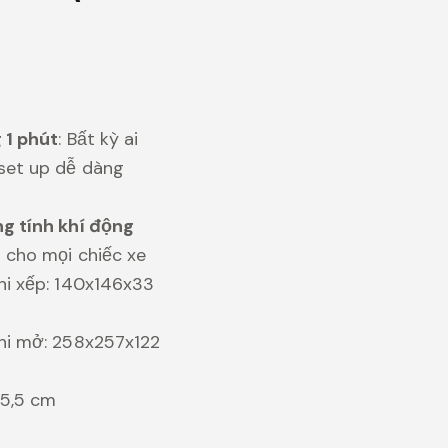
 1 phút
: Bất kỳ ai
set up dễ dàng
g tính khí động
 cho mọi chiếc xe
hi xếp: 140x146x33
hi mở: 258x257x122
 5,5 cm