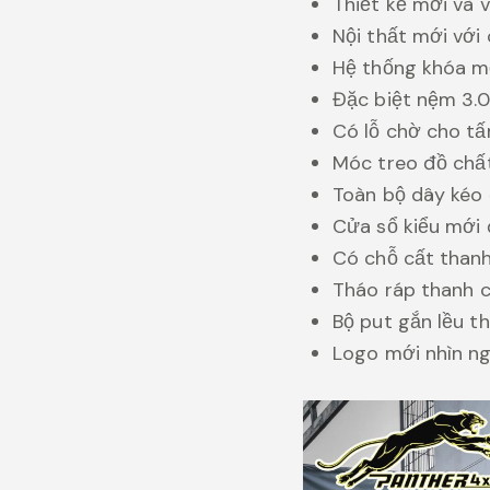
Thiết kế mới và v
Nội thất mới với
Hệ thống khóa m
Đặc biệt nệm 3.0
Có lỗ chờ cho t
Móc treo đồ chấ
Toàn bộ dây kéo 
Cửa sổ kiểu mới 
Có chỗ cất than
Tháo ráp thanh c
Bộ put gắn lều t
Logo mới nhìn n