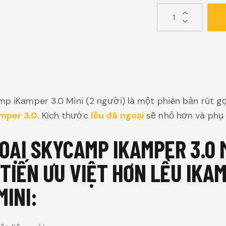
p iKamper 3.0 Mini (2 người) là một phiên bản rút g
mper 3.0
. Kích thước
lều
dã ngoại
sẽ nhỏ hơn và phụ 
OẠI SKYCAMP IKAMPER 3.0 M
 TIẾN ƯU VIỆT HƠN LỀU IKA
MINI: