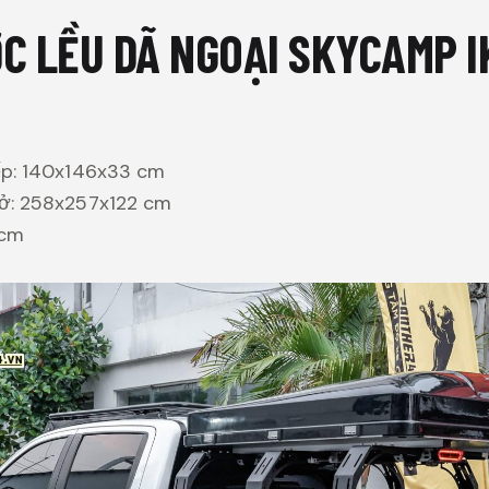
ỚC LỀU DÃ NGOẠI SKYCAMP 
ếp: 140x146x33 cm
mở: 258x257x122 cm
 cm