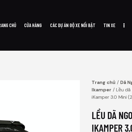
RANG CHỦ
CỬA HÀNG
CÁC DỰ ÁN ĐỘ XE NỔI BẬT
TIN XE
TRANG CHỦ
CỬA HÀNG
CÁC DỰ ÁN ĐỘ XE NỔI BẬT
TIN XE
Trang chủ
Dã N
Ikamper
Lều dã
iKamper 3.0 Mini (
LỀU DÃ NG
IKAMPER 3.0