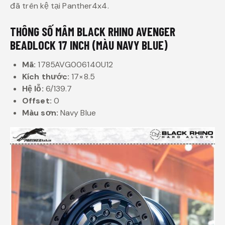
đã trên kệ tại Panther4x4.
THÔNG SỐ MÂM BLACK RHINO AVENGER
BEADLOCK 17 INCH (MÀU NAVY BLUE)
Mã:
1785AVG006140U12
Kích thước:
17×8.5
Hệ lỗ:
6/139.7
Offset:
0
Màu sơn:
Navy Blue