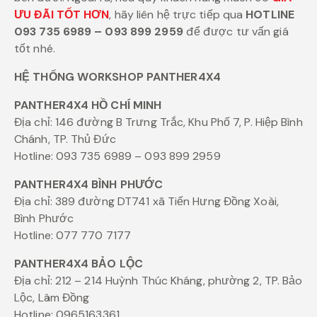
ƯU ĐÃI TỐT HƠN
, hãy liên hệ trực tiếp qua
HOTLINE
093 735 6989 – 093 899 2959
để được tư vấn giá
tốt nhé.
HỆ THỐNG WORKSHOP PANTHER4X4
PANTHER4X4 HỒ CHÍ MINH
Địa chỉ: 146 đường B Trưng Trắc, Khu Phố 7, P. Hiệp Bình
Chánh, TP. Thủ Đức
Hotline: 093 735 6989 – 093 899 2959
PANTHER4X4 BÌNH PHƯỚC
Địa chỉ: 389 đường DT741 xã Tiến Hưng Đồng Xoài,
Bình Phước
Hotline: 077 770 7177
PANTHER4X4 BẢO LỘC
Địa chỉ: 212 – 214 Huỳnh Thúc Kháng, phường 2, TP. Bảo
Lộc, Lâm Đồng
Hotline: 0965163361