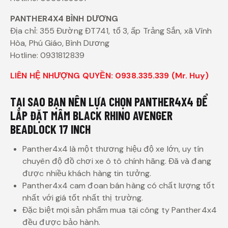
PANTHER4X4 BÌNH DƯƠNG
Địa chỉ: 355 Đường ĐT741, tổ 3, ấp Trảng Sắn, xã Vĩnh
Hòa, Phú Giáo, Bình Dương
Hotline: 0931812839
LIÊN HỆ NHƯỢNG QUYỀN: 0938.335.339 (Mr. Huy)
TẠI SAO BẠN NÊN LỰA CHỌN PANTHER4X4 ĐỂ
LẮP ĐẶT MÂM BLACK RHINO AVENGER
BEADLOCK 17 INCH
Panther4x4 là một thương hiệu độ xe lớn, uy tín
chuyên độ đồ chơi xe ô tô chính hãng. Đã và đang
được nhiều khách hàng tin tưởng.
Panther4x4 cam đoan bán hàng có chất lượng tốt
nhất với giá tốt nhất thị trường.
Đặc biệt mọi sản phẩm mua tại công ty Panther4x4
đều được bảo hành.