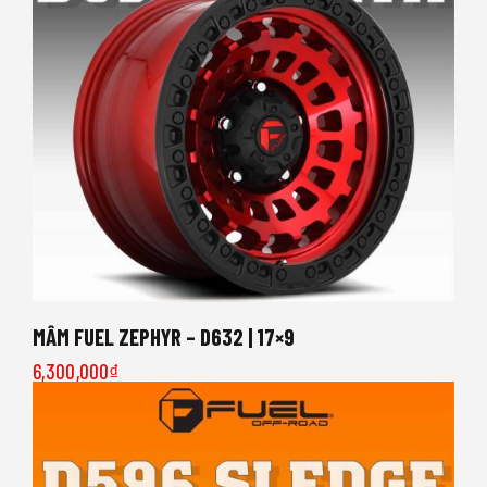
MÂM FUEL ZEPHYR – D632 | 17×9
6,300,000
₫