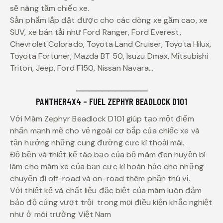
sẽ nâng tầm chiếc xe.
Sản phẩm lắp đặt được cho các dòng xe gầm cao, xe
SUV, xe bán tải như Ford Ranger, Ford Everest,
Chevrolet Colorado, Toyota Land Cruiser, Toyota Hilux,
Toyota Fortuner, Mazda BT 50, Isuzu Dmax, Mitsubishi
Triton, Jeep, Ford F150, Nissan Navara…
───────────
PANTHER4X4 – FUEL ZEPHYR BEADLOCK D101
Với Mâm Zephyr Beadlock D101 giúp tạo một điểm
nhấn mạnh mẽ cho vẻ ngoài cơ bắp của chiếc xe và
tận hưởng những cung đường cực kì thoải mái.
Độ bền và thiết kế táo bạo của bộ mâm đen huyền bí
làm cho mâm xe của bạn cực kì hoàn hảo cho những
chuyến đi off-road và on-road thêm phần thú vị.
Với thiết kế và chất liệu đặc biệt của mâm luôn đảm
bảo độ cứng vượt trội trong mọi điều kiện khắc nghiệt
như ở môi trường Việt Nam