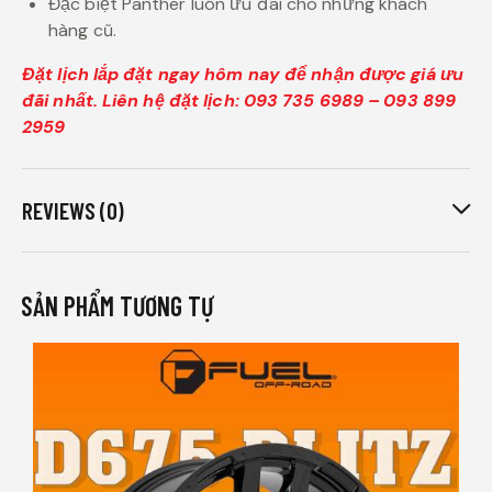
Đặc biệt Panther luôn ưu đãi cho những khách
hàng cũ.
Đặt lịch lắp đặt ngay hôm nay để nhận được giá ưu
đãi nhất. Liên hệ đặt lịch: 093 735 6989 – 093 899
2959
REVIEWS (0)
SẢN PHẨM TƯƠNG TỰ