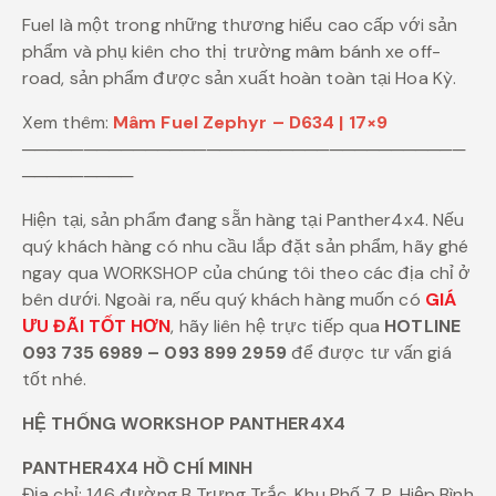
Fuel là một trong những thương hiểu cao cấp với sản
phẩm và phụ kiên cho thị trường mâm bánh xe off-
road, sản phẩm được sản xuất hoàn toàn tại Hoa Kỳ.
Xem thêm:
Mâm Fuel Zephyr – D634 | 17×9
────────────────────────────────────
─────────
Hiện tại, sản phẩm đang sẵn hàng tại Panther4x4. Nếu
quý khách hàng có nhu cầu lắp đặt sản phẩm, hãy ghé
ngay qua WORKSHOP của chúng tôi theo các địa chỉ ở
bên dưới. Ngoài ra, nếu quý khách hàng muốn có
GIÁ
ƯU ĐÃI TỐT HƠN
, hãy liên hệ trực tiếp qua
HOTLINE
093 735 6989 – 093 899 2959
để được tư vấn giá
tốt nhé.
HỆ THỐNG WORKSHOP PANTHER4X4
PANTHER4X4 HỒ CHÍ MINH
Địa chỉ: 146 đường B Trưng Trắc, Khu Phố 7, P. Hiệp Bình