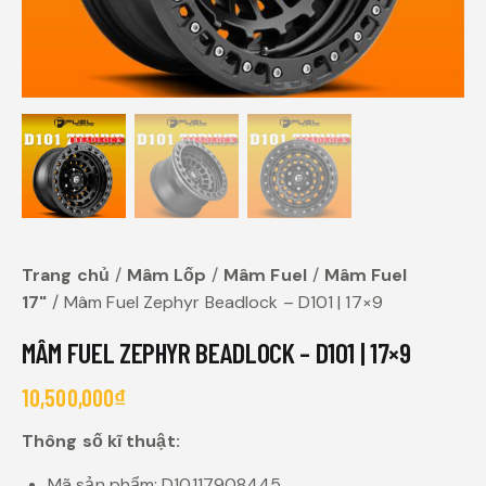
Trang chủ
Mâm Lốp
Mâm Fuel
Mâm Fuel
17"
Mâm Fuel Zephyr Beadlock – D101 | 17×9
MÂM FUEL ZEPHYR BEADLOCK – D101 | 17×9
10,500,000
₫
Thông số kĩ thuật:
Mã sản phẩm: D10117908445