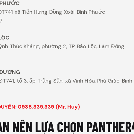
 PHƯỚC
DT741 xã Tiến Hưng Đồng Xoài, Bình Phước
7
LỘC
Huỳnh Thúc Kháng, phường 2, TP. Bảo Lộc, Lâm Đồng
 DƯƠNG
ĐT741, tổ 3, ấp Trảng Sắn, xã Vĩnh Hòa, Phú Giáo, Bìn
YỀN: 0938.335.339 (Mr. Huy)
BẠN NÊN LỰA CHỌN PANTHER