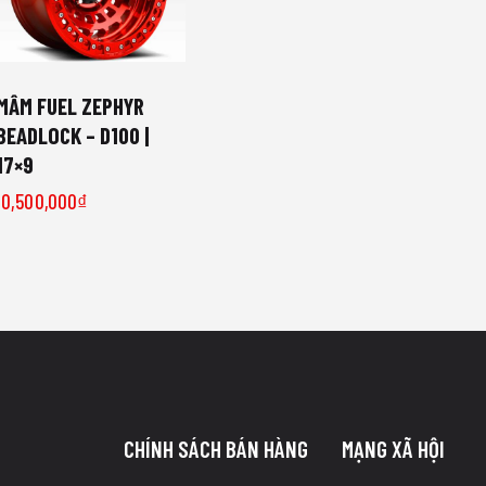
MÂM FUEL ZEPHYR
BEADLOCK – D100 |
17×9
10,500,000
₫
CHÍNH SÁCH BÁN HÀNG
MẠNG XÃ HỘI