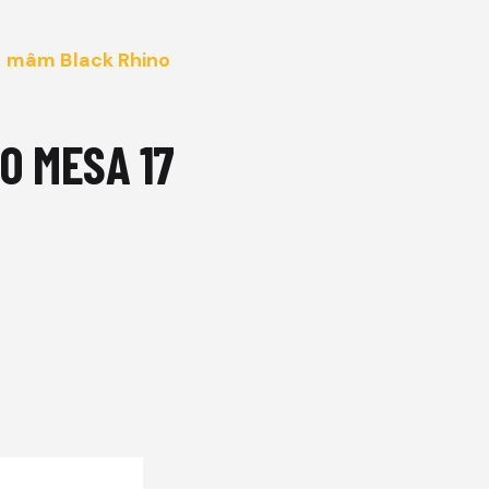
u
mâm Black Rhino
O MESA 17