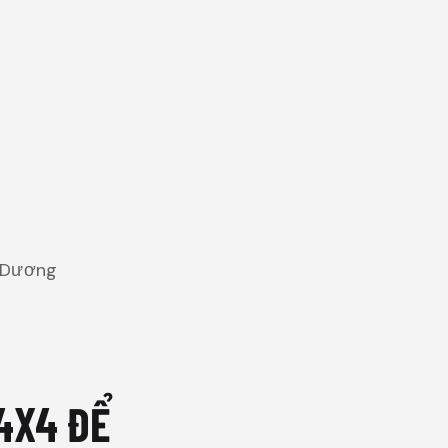
h Dương
4X4 ĐỂ