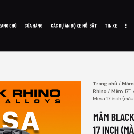
RANG CHỦ
CỬA HÀNG
CÁC DỰ ÁN ĐỘ XE NỔI BẬT
TIN XE
TRANG CHỦ
CỬA HÀNG
CÁC DỰ ÁN ĐỘ XE NỔI BẬT
TIN XE
Trang chủ
Mâm
Rhino
Mâm 17''
Mesa 17 inch (màu
MÂM BLACK
17 INCH (M