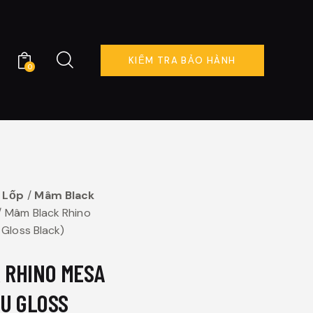
KIỂM TRA BẢO HÀNH
0
KIỂM TRA BẢO HÀNH
0
 Lốp
Mâm Black
Mâm Black Rhino
 Gloss Black)
 RHINO MESA
ÀU GLOSS