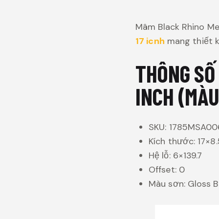
Mâm Black Rhino Me
17 icnh
mang thiết k
THÔNG SỐ 
INCH (MÀU
SKU: 1785MSA00
Kích thước: 17×8.
Hệ lỗ: 6×139.7
Offset: 0
Màu sơn: Gloss B