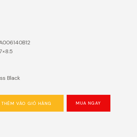
A006140B12
17×8.5
ss Black
MUA NGAY
THÊM VÀO GIỎ HÀNG