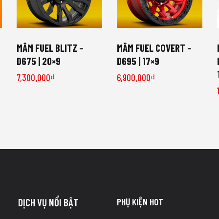
MÂM FUEL BLITZ –
MÂM FUEL COVERT –
D675 | 20×9
D695 | 17×9
7,300,000
₫
6,900,000
₫
PHỤ KIỆN HOT
DỊCH VỤ NỔI BẬT