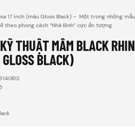
sa 17 inch (màu Gloss Black) – Một trong những mẫ
ế theo phong cách “Nhà Binh” cực ấn tượng.
KỸ THUẬT MÂM BLACK RHIN
 GLOSS BLACK)
6140B12
5
lack