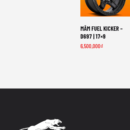
MÂM FUEL KICKER –
D697 | 17×9
6,500,000
₫