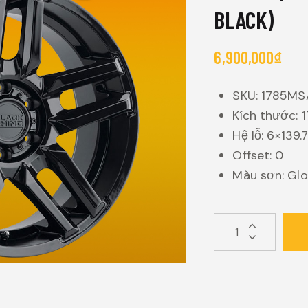
BLACK)
6,900,000
₫
SKU: 1785MS
Kích thước: 
Hệ lỗ: 6×139.7
Offset: 0
Màu sơn: Glo