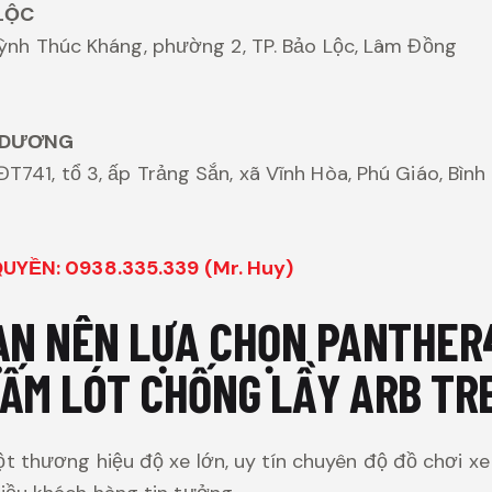
LỘC
Huỳnh Thúc Kháng, phường 2, TP. Bảo Lộc, Lâm Đồng
 DƯƠNG
ĐT741, tổ 3, ấp Trảng Sắn, xã Vĩnh Hòa, Phú Giáo, Bìn
YỀN: 0938.335.339 (Mr. Huy)
BẠN NÊN LỰA CHỌN PANTHER
TẤM LÓT CHỐNG LẦY ARB T
t thương hiệu độ xe lớn, uy tín chuyên độ đồ chơi xe