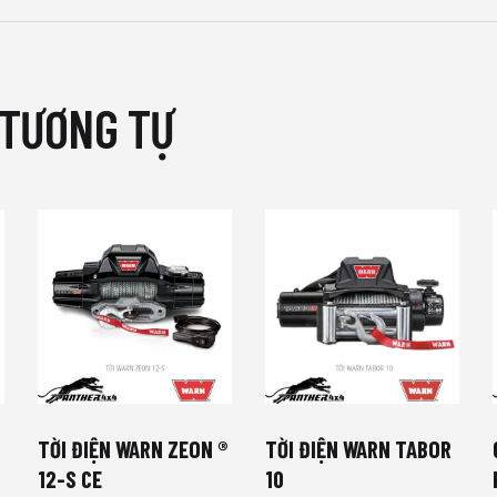
 TƯƠNG TỰ
TỜI ĐIỆN WARN ZEON ®
TỜI ĐIỆN WARN TABOR
12-S CE
10