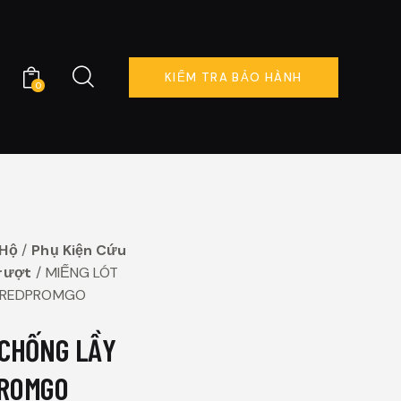
KIỂM TRA BẢO HÀNH
0
KIỂM TRA BẢO HÀNH
0
Hộ
Phụ Kiện Cứu
rượt
MIẾNG LÓT
TREDPROMGO
 CHỐNG LẦY
PROMGO