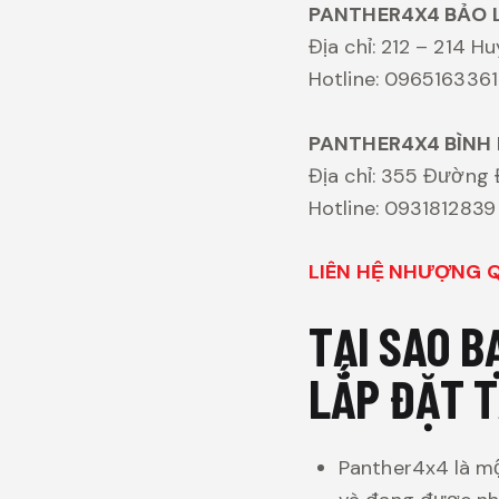
PANTHER4X4 BẢO 
Địa chỉ: 212 – 214 
Hotline: 0965163361
PANTHER4X4 BÌNH
Địa chỉ: 355 Đường 
Hotline: 0931812839
LIÊN HỆ NHƯỢNG QU
TẠI SAO 
LẮP ĐẶT 
Panther4x4 là mộ