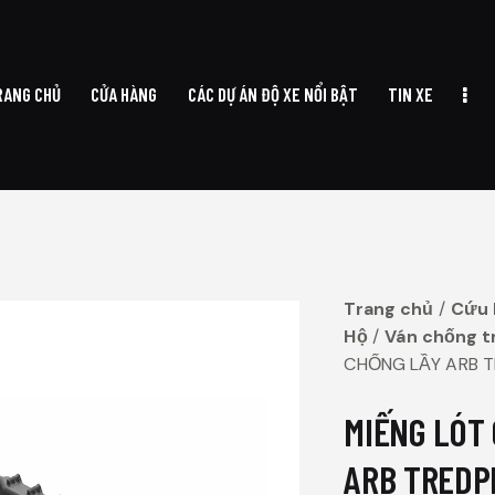
RANG CHỦ
CỬA HÀNG
CÁC DỰ ÁN ĐỘ XE NỔI BẬT
TIN XE
TRANG CHỦ
CỬA HÀNG
CÁC DỰ ÁN ĐỘ XE NỔI BẬT
TIN XE
Trang chủ
Cứu 
Hộ
Ván chống t
CHỐNG LẦY ARB 
MIẾNG LÓT
ARB TRED