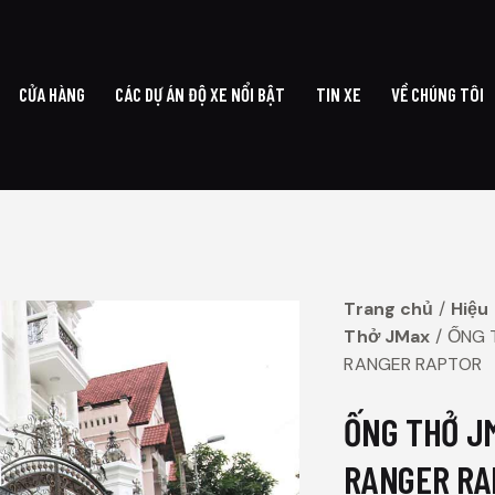
CỬA HÀNG
CÁC DỰ ÁN ĐỘ XE NỔI BẬT
TIN XE
VỀ CHÚNG TÔI
G CHỦ
CỬA HÀNG
CÁC DỰ ÁN ĐỘ XE NỔI BẬT
TIN XE
VỀ CHÚ
Trang chủ
Hiệu
Thở JMax
ỐNG 
RANGER RAPTOR
ỐNG THỞ J
RANGER RA