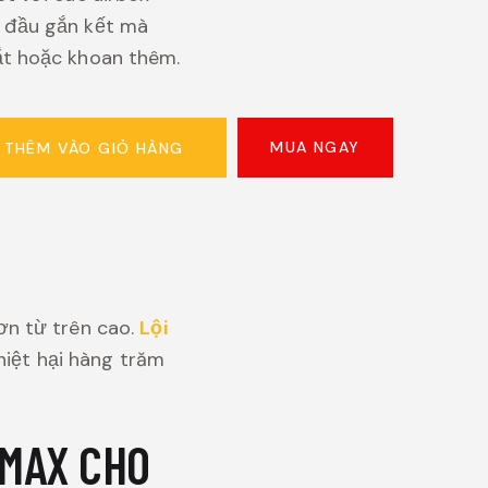
 đầu gắn kết mà
ắt hoặc khoan thêm.
MUA NGAY
THÊM VÀO GIỎ HÀNG
ơn từ trên cao.
Lội
hiệt hại hàng trăm
JMAX CHO