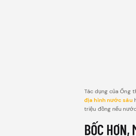
Tác dụng của Ống t
địa hình nước sâu
h
triệu đồng nếu nướ
BỐC HƠN, 