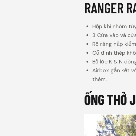
RANGER R
Hộp khí nhôm tùy
3 Cửa vào và cửa
Rõ ràng nắp kiểm
Cố định thép khô
Bộ lọc K & N dòn
Airbox gắn kết v
thêm.
ỐNG THỞ 