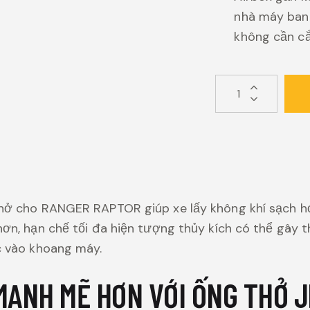
nhà máy ban
không cần c
hở cho RANGER RAPTOR giúp xe lấy không khí sạch h
ơn, hạn chế tối đa hiện tượng thủy kích có thể gây t
c vào khoang máy.
MẠNH MẼ HƠN VỚI ỐNG THỞ 