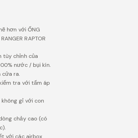
mẽ hơn với ỐNG
 RANGER RAPTOR
 tùy chỉnh của
100% nước / bụi kín.
 cửa ra.
kiểm tra với tấm áp
 không gỉ với con
 dòng chảy cao (có
c).
ết với các airbox