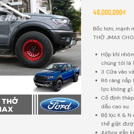
46,000,000
₫
Bốc hơn, mạnh 
THỞ JMAX CHO
Hộp khí nhôm
chúng tôi là 
3 Cửa vào và
Rõ ràng nắp 
lực không gỉ.
Cố định thép
dấu cao su.
Bộ lọc K & N
thể giặt đượ
Airbox gắn k