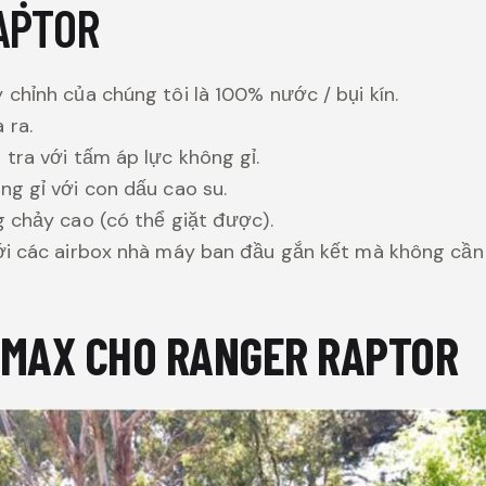
APTOR
 chỉnh của chúng tôi là 100% nước / bụi kín.
 ra.
 tra với tấm áp lực không gỉ.
ng gỉ với con dấu cao su.
g chảy cao (có thể giặt được).
ới các airbox nhà máy ban đầu gắn kết mà không cần
JMAX CHO RANGER RAPTOR