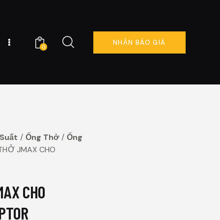
NHẬN BÁO GIÁ
0
NG TÔI
ĐẶT LỊCH NGAY
0
 Suất
Ống Thở
Ống
THỞ JMAX CHO
MAX CHO
PTOR