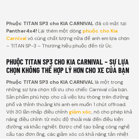
Phuộc TITAN SP3 cho KIA CARNIVAL
đã có mặt tại
Panther4x4!
Lại thêm một dòng
phuộc cho Kia
Carnival
vô cùng chất lượng nữa để anh em lựa chọn
– TITAN SP-3 – Thương hiệu phuộc đến từ Úc.
PHUỘC TITAN SP3 CHO KIA CARNIVAL – SỰ LỰA
CHỌN KHÔNG THỂ HỢP LÝ HƠN CHO XE CỦA BẠN
Phuộc TITAN SP3 cho KIA CARNIVAL
là một trong
những sự lựa chọn tối ưu cho chiếc Carnival của bạn.
Sản phẩm phù hợp cho cả việc lưu thông trên đường
phố và thỉnh thoảng khi anh em muốn 1 chút offroad.
Với 30 lần nhấp điều chỉnh
giảm xóc
, nó cho phép khả
năng điều chỉnh từ mức độ thoải mái đến điều kiện
đường xá khắc nghiệt. Được chế tạo bằng công nghệ
cấu tạo đơn ống, các giảm xóc có khả năng tản nhiệt