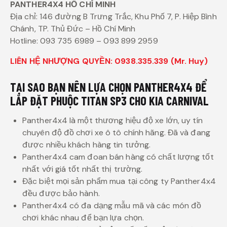
PANTHER4X4 HỒ CHÍ MINH
Địa chỉ: 146 đường B Trưng Trắc, Khu Phố 7, P. Hiệp Bình
Chánh, TP. Thủ Đức – Hồ Chí Minh
Hotline: 093 735 6989 – 093 899 2959
LIÊN HỆ NHƯỢNG QUYỀN: 0938.335.339 (Mr. Huy)
TẠI SAO BẠN NÊN LỰA CHỌN PANTHER4X4 ĐỂ
LẮP ĐẶT PHUỘC TITAN SP3 CHO KIA CARNIVAL
Panther4x4 là một thương hiệu độ xe lớn, uy tín
chuyên độ đồ chơi xe ô tô chính hãng. Đã và đang
được nhiều khách hàng tin tưởng.
Panther4x4 cam đoan bán hàng có chất lượng tốt
nhất với giá tốt nhất thị trường.
Đặc biệt mọi sản phẩm mua tại công ty Panther4x4
đều được bảo hành.
Panther4x4 có đa dạng mẫu mã và các món đồ
chơi khác nhau để bạn lựa chọn.