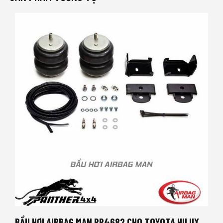
BẦU HƠI AIRBAG MAN RR4682 CHO TOYOTA HILUX