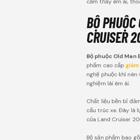
cảm thấy êm ái, tho
BỘ PHUỘC 
CRUISER 20
Bộ phuộc Old Man E
phẩm cao cấp
giảm
nghệ phuộc khí nén v
nghiệm lái êm ái.
Chất liệu bền bỉ đả
cấu trúc xe. Đây là
của Land Cruiser 20
Bộ sản phẩm bao gồm