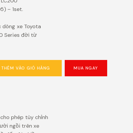
 LC200
) – 1set.
c dòng xe Toyota
0 Series đời từ
MUA NGAY
THÊM VÀO GIỎ HÀNG
a
cho phép tùy chỉnh
ời ngồi trên xe