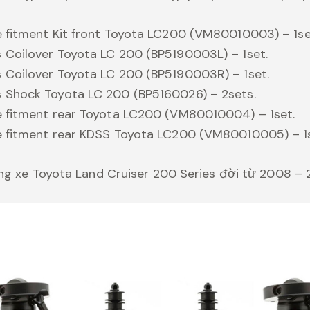
 fitment Kit front Toyota LC200 (VM80010003) – 1se
Coilover Toyota LC 200 (BP5190003L) – 1set.
 Coilover Toyota LC 200 (BP5190003R) – 1set.
 Shock Toyota LC 200 (BP5160026) – 2sets.
e fitment rear Toyota LC200 (VM80010004) – 1set.
e fitment rear KDSS Toyota LC200 (VM80010005) – 1s
ng xe Toyota Land Cruiser 200 Series đời từ 2008 – 