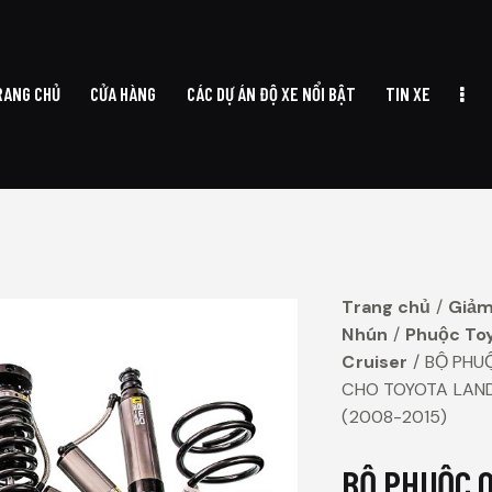
RANG CHỦ
CỬA HÀNG
CÁC DỰ ÁN ĐỘ XE NỔI BẬT
TIN XE
TRANG CHỦ
CỬA HÀNG
CÁC DỰ ÁN ĐỘ XE NỔI BẬT
TIN XE
Trang chủ
Giảm
Nhún
Phuộc To
Cruiser
BỘ PHU
CHO TOYOTA LAND
(2008-2015)
BỘ PHUỘC 