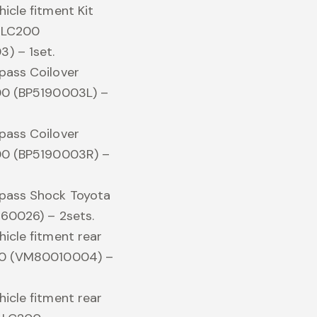
icle fitment Kit
a LC200
) – 1set.
pass Coilover
00 (BP5190003L) –
pass Coilover
00 (BP5190003R) –
pass Shock Toyota
60026) – 2sets.
icle fitment rear
00 (VM80010004) –
icle fitment rear