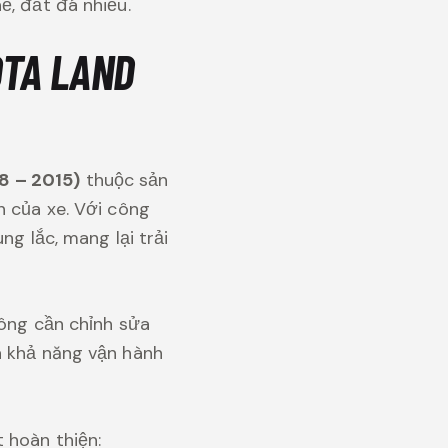
ề, đất đá nhiều.
OTA LAND
8 – 2015)
thuộc sản
h của xe. Với công
ng lắc, mang lại trải
hông cần chỉnh sửa
a khả năng vận hành
 hoàn thiện: