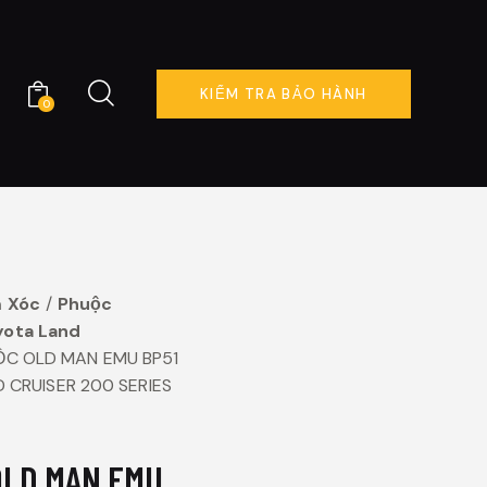
KIỂM TRA BẢO HÀNH
0
KIỂM TRA BẢO HÀNH
0
 Xóc
Phuộc
yota Land
ỘC OLD MAN EMU BP51
 CRUISER 200 SERIES
OLD MAN EMU