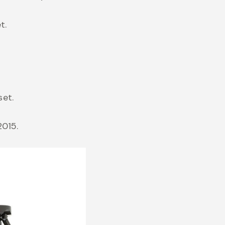
t.
et.
2015.