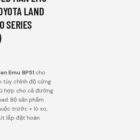
TOYOTA LAND
0 SERIES
)
Man Emu BP51
cho
 tùy chỉnh độ cứng
hù hợp cho cả đường
oad. Bộ sản phẩm
ộc trước + lò xo,
it lắp đặt hoàn