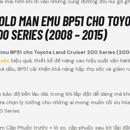
ái mái hơn khi đi vào những cung đường đồi núi gồ gh
OLD MAN EMU BP51 CHO TOY
0 SERIES (2008 – 2015)
mu BP51 cho Toyota Land Cruiser 200 Series (200
 xóc
hiệu quả, thiết kế để nâng cao hiệu suất vận hàn
à dầu, BP51 cải thiện khả năng hấp thụ sốc và giảm ru
m bảo độ bền lâu dài, trong khi lắp đặt dễ dàng mà k
 lựa chọn lý tưởng cho những ai mong muốn tối ưu hó
0 Series.
 Cặp Phuộc trước + lò xo, cặp phuộc sau, kit lắp đặt