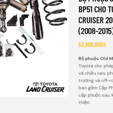
BP51 CHO 
CRUISER 20
(2008-2015
53,800,000
₫
Bộ phuộc Old 
Toyota cho phép
và chiều cao, p
trường và off-r
bao gồm Cặp Phu
cặp phuộc sau, k
thiện: