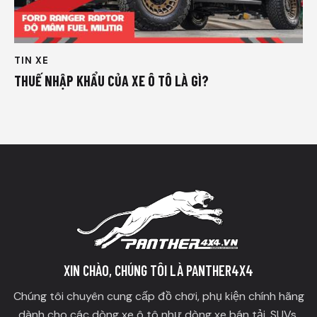
TIN XE
THUẾ NHẬP KHẨU CỦA XE Ô TÔ LÀ GÌ?
XIN CHÀO, CHÚNG TÔI LÀ PANTHER4X4
Chúng tôi chuyên cung cấp đồ chơi, phụ kiện chính hãng
dành cho các dòng xe ô tô như dòng xe bán tải, SUVs,