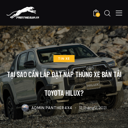
0
TIN XE
TẠI SAO CẦN LẮP ĐẶT NẮP THÙNG XE BÁN TẢI
TOYOTA HILUX?
ADMIN PANTHER4X4
17 Tháng 2, 2021