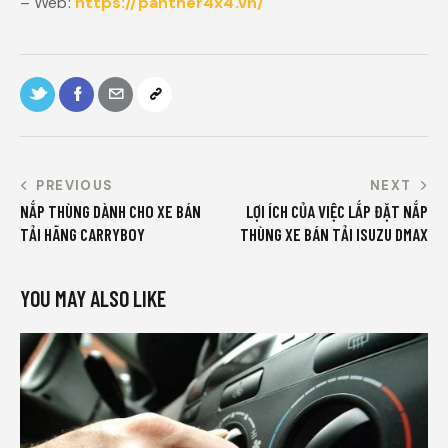
– Web:
https://panther4x4.vn/
PREVIOUS
NEXT
NẮP THÙNG DÀNH CHO XE BÁN
LỢI ÍCH CỦA VIỆC LẮP ĐẶT NẮP
TẢI HÃNG CARRYBOY
THÙNG XE BÁN TẢI ISUZU DMAX
YOU MAY ALSO LIKE