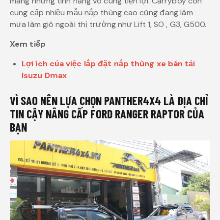
mang những tính năng vô cùng tiện lợi. Carryboy còn
cung cấp nhiều mẫu nắp thùng cao cũng đang làm
mưa làm gió ngoài thị trường như Lift 1, SO , G3, G500.
Xem tiếp
Lợi ích của việc lắp đặt nắp thùng xe bán tải
Isuzu Dmax
VÌ SAO NÊN LỰA CHỌN PANTHER4X4 LÀ ĐỊA CHỈ
TIN CẬY NÂNG CẤP FORD RANGER RAPTOR CỦA
BẠN