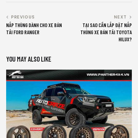
PREVIOUS
NEXT
NẮP THÙNG DÀNH CHO XE BÁN
TẠI SAO CẦN LẮP ĐẶT NẮP
TẢI FORD RANGER
THÙNG XE BÁN TẢI TOYOTA
HILUX?
YOU MAY ALSO LIKE