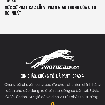
TIN XE
MỨC XỬ PHẠT CÁC LỖI VI PHẠM GIAO THÔNG CỦA Ô TÔ
MỚI NHẤT
XIN CHÀO, CHÚNG TÔI LÀ PANTHER4X4
Chúng tôi chuyên cung cấp đồ chơi, phụ kiện chính hãng
dành cho các dòng xe ô tô như dòng xe bán tải, SUVs,
CUVs, Sedan.. với giá cả và dịch vụ tốt nhất thị trường.