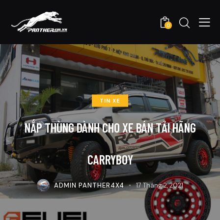
0
TIN XE
NẮP THÙNG DÀNH CHO XE BÁN TẢI HÃNG
CARRYBOY
ADMIN PANTHER4X4
17 Tháng 2, 2021