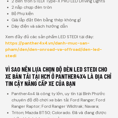
2 đèn tròn STEDI Type-X PRO LED Driving Lights
2 nắp chụp đèn tròn
Bộ Phụ kiện
Giá lắp đặt Đèn bằng thép không gỉ
Dây điện và sách hướng dẫn
Xem đầy đủ các sản phẩm LED STEDI tại đây:
https://panther4x4.vn/danh-muc-san-
pham/den/den-onroad-va-offroad/den-led-
stedi
VÌ SAO NÊN LỰA CHỌN ĐỘ ĐÈN LED STEDI CHO
XE BÁN TẢI TẠI HCM Ở PANTHER4X4 LÀ ĐỊA CHỈ
TIN CẬY NÂNG CẤP XE CỦA BẠN
Panther4x4 là công ty lớn, uy tín tại Bình Phước
chuyên độ đồ chơi xe bán tải: Ford Ranger; Ford
Ranger Raptor; Ford Ranger Wildtrak; Navara;
Triton; Mazda BT50; Colorado. Đã và đang được