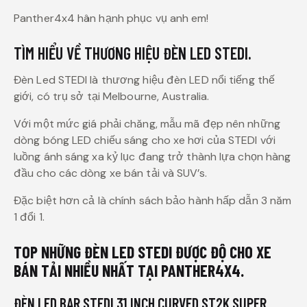
Panther4x4 hân hạnh phục vụ anh em!
TÌM HIỂU VỀ THƯƠNG HIỆU ĐÈN LED STEDI.
Đèn Led STEDI là thương hiệu đèn LED nổi tiếng thế
giới, có trụ sở tại Melbourne, Australia.
Với một mức giá phải chăng, mẫu mã đẹp nên những
dòng bóng LED chiếu sáng cho xe hơi của STEDI với
luồng ánh sáng xa kỷ lục đang trở thành lựa chọn hàng
đầu cho các dòng xe bán tải và SUV’s.
Đặc biệt hơn cả là chính sách bảo hành hấp dẫn 3 năm
1 đổi 1.
TOP NHỮNG ĐÈN LED STEDI ĐƯỢC ĐỘ CHO XE
BÁN TẢI NHIỀU NHẤT TẠI PANTHER4X4.
ĐÈN LED BAR STEDI 31 INCH CURVED ST2K SUPER