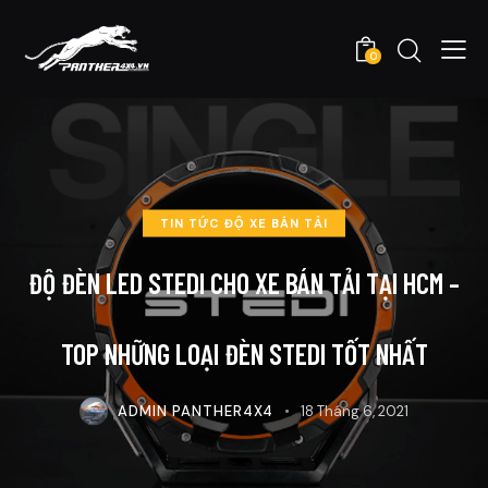
0
TIN TỨC ĐỘ XE BÁN TẢI
ĐỘ ĐÈN LED STEDI CHO XE BÁN TẢI TẠI HCM –
TOP NHỮNG LOẠI ĐÈN STEDI TỐT NHẤT
ADMIN PANTHER4X4
18 Tháng 6, 2021