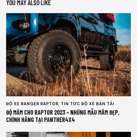
YOU MAY ALSO LIKE
ĐỘ XE RANGER RAPTOR
,
TIN TỨC ĐỘ XE BÁN TẢI
ĐỘ MÂM CHO RAPTOR 2023 – NHỮNG MẪU MÂM ĐẸP,
CHÍNH HÃNG TẠI PANTHER4X4