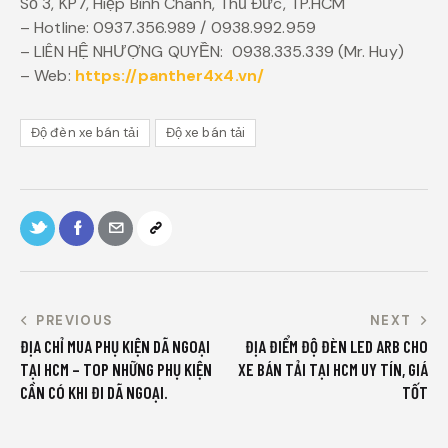
Số 3, KP7, Hiệp Bình Chánh, Thủ Đức, TP.HCM
– Hotline: 0937.356.989 / 0938.992.959
– LIÊN HỆ NHƯỢNG QUYỀN: 0938.335.339 (Mr. Huy)
– Web:
https://panther4x4.vn/
Độ đèn xe bán tải
Độ xe bán tải
PREVIOUS
NEXT
ĐỊA CHỈ MUA PHỤ KIỆN DÃ NGOẠI
ĐỊA ĐIỂM ĐỘ ĐÈN LED ARB CHO
TẠI HCM – TOP NHỮNG PHỤ KIỆN
XE BÁN TẢI TẠI HCM UY TÍN, GIÁ
CẦN CÓ KHI ĐI DÃ NGOẠI.
TỐT