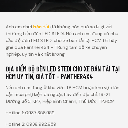
Anh em chơi
bán tải
đã không còn quá xa lạ gì với
thương hiệu đèn LED STEDI. Nếu anh em đang có nhu
cầu độ đèn LED STEDI cho xe bán tải tại HCM thì hãy
ghé qua Panther4x4 – TRung tâm độ xe chuyên
nghiệp, uy tín và chất lượng.
ĐỊA ĐIỂM ĐỘ ĐÈN LED STEDI CHO XE BÁN TẢI TẠI
HCM UY TÍN, GIÁ TỐT – PANTHER4X4
Nếu anh em đang ở khu vực TP HCM hoặc khu vực lân
cận mua phụ kiện dã ngoại, hãy đến địa chỉ: 19-21
Đường Số 3, KP7, Hiệp Bình Chánh, Thủ Đức, TP.HCM
Hotline 1: 0937.356.989
Hotline 2: 0938.992.959