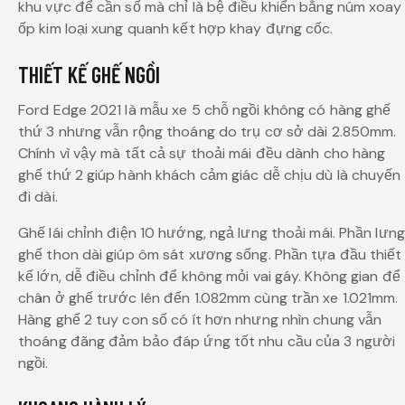
khu vực để cần số mà chỉ là bệ điều khiển bằng núm xoay
ốp kim loại xung quanh kết hợp khay đựng cốc.
THIẾT KẾ GHẾ NGỒI
Ford Edge 2021 là mẫu xe 5 chỗ ngồi không có hàng ghế
thứ 3 nhưng vẫn rộng thoáng do trụ cơ sở dài 2.850mm.
Chính vì vậy mà tất cả sự thoải mái đều dành cho hàng
ghế thứ 2 giúp hành khách cảm giác dễ chịu dù là chuyến
đi dài.
Ghế lái chỉnh điện 10 hướng, ngả lưng thoải mái. Phần lưng
ghế thon dài giúp ôm sát xương sống. Phần tựa đầu thiết
kế lớn, dễ điều chỉnh để không mỏi vai gáy. Không gian để
chân ở ghế trước lên đến 1.082mm cùng trần xe 1.021mm.
Hàng ghế 2 tuy con số có ít hơn nhưng nhìn chung vẫn
thoáng đãng đảm bảo đáp ứng tốt nhu cầu của 3 người
ngồi.