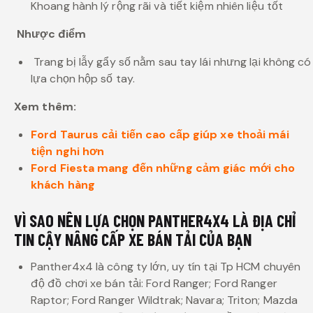
Khoang hành lý rộng rãi và tiết kiệm nhiên liệu tốt
Nhược điểm
Trang bị lẫy gẩy số nằm sau tay lái nhưng lại không có
lựa chọn hộp số tay.
Xem thêm:
Ford Taurus cải tiến cao cấp giúp xe thoải mái
tiện nghi hơn
Ford Fiesta mang đến những cảm giác mới cho
khách hàng
VÌ SAO NÊN LỰA CHỌN PANTHER4X4 LÀ ĐỊA CHỈ
TIN CẬY NÂNG CẤP XE BÁN TẢI CỦA BẠN
Panther4x4 là công ty lớn, uy tín tại Tp HCM chuyên
độ đồ chơi xe bán tải: Ford Ranger; Ford Ranger
Raptor; Ford Ranger Wildtrak; Navara; Triton; Mazda