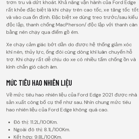
trơn tru và dứt khoát. Khả năng vận hành của Ford Edge
rất khỏe đặc biệt là khi chạy trên cao tốc, xe tăng tốc tốt
và vào cua ổn định. Đặc biệt xe dùng treo trước/sau kiểu
độc lập, thanh chống MacPherson/ độc lập với thanh cân
bằng nên chạy qua điểm gồ êm.
Xe chạy cảm giác bớt dằn do được hệ thống giảm xóc
khí nén, thủy lực, ống đôi cùng dòng khí luân chuyển hỗ
trợ. Khi chạy rất dễ chịu do xe có nhiều tấm chống ồn và
kính chắn gió cách âm.
MỨC TIÊU HAO NHIÊN LIỆU
Về mức tiêu hao nhiên liệu của Ford Edge 2021 được nhà
sản xuất công bố cụ thể như sau. Nhìn chung mức tiêu
hao nhiên liệu của Ford Edge không quá cao.
Đô thị: 11.2L/100Km.
Ngoài đô thị: 8.1L/100Km.
Kết hợp: 9.8L/100Km.