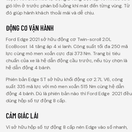
gió lớn ở trước phân bổ luồng khí mát đến từng vùng. Từ
đó giúp hành khách thoải mái và dễ chịu.
ĐỘNG CƠ VẬN HÀNH
Ford Edge 2021 sở hữu động cơ Twin-scroll 2.0L
EcoBoost I4 tăng áp 4 xi lanh. Công suất tối đa 250 mã
lực cùng mô men xoắn cực đại 373 Nm. Trang bị tiêu
chuẩn của xe là hệ dẫn động cầu trước, nếu tùy chọn là
hệ dẫn động 4 bánh.
Phiên bản Edge ST sở hữu khối động cơ 2.7L V6, công
suất 335 mã lực với mô men xoắn 515 Nm cùng hệ dẫn
động 4 bánh. Dù là phiên bản nào thì Ford Edge 2021 đều
dùng hộp số tự động 8 cấp.
CẢM GIÁC LÁI
Vì sở hữu hộp số tự động 8 cấp nên Edge vào số nhanh,