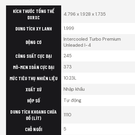
KÍCH THƯỚC TỔNG THỂ
4.796 x 1.928 x 1.735
DXRXC
1.999
DUNG TÍCH XY LANH
Intercooled Turbo Premium
ĐỘNG CƠ
Unleaded I-4
245
CÔNG SUẤT CỰC ĐẠI
373
MÔ-MEN XOẮN CỰC ĐẠI
10.23L
MỨC TIÊU THỤ NHIÊN LIỆU
Nhập khẩu
XUẤT XỨ
Tự động
HỘP SỐ
DUNG TÍCH KHOANG CHỨA
1110
ĐỒ (LÍT)
5
CHỖ NGỒI