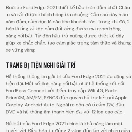
Đuôi xe Ford Edge 2021 thiết kế bầu tròn đậm chất Châu
u và rất được khách hàng ưa chuộng. Cản sau dày màu
xám đậm, nằm dọc là các khe khuếch tán. Trong khi đó, 2
bên là ống xả kép nằm đối xứng được mạ crom bóng
sáng nổi bật. Từ đèn hậu trở xuống được thiết kế dày
giúp xe chắc chắn, tạo cảm giác trọng tâm thấp và khung
xe vững vàng.
TRANG BỊ TIỆN NGHI GIẢI TRÍ
Hệ thống thông tin giải trí của Ford Edge 2021 đa dạng và
hiện đại. Một số tính năng nổi bật như hệ thống kết nối
FordPass Connect với điểm truy cập Wifi 4G, Radio
SiriusXM, AM/FM, SYNC3 độc quyền hỗ trợ kết nối Apple
Carplay, Android Auto. Ngoài ra còn có ổ cắm 12V, đầu
DVD và hệ thống âm thanh hiện đại với 12 loa cao cấp.
Nổi bật của Ford Edge 2021 chính là khả năng làm mát
tuyệt vời. Điều hòa tự động 2 vùng độc lập với nhiều cửa