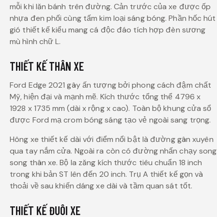
mỗi khi lăn bánh trên đường. Cản trước của xe được ốp
nhựa đen phối cùng tấm kim loại sáng bóng. Phần hốc hút
gió thiết kế kiểu mang cá độc đáo tích hợp đèn sương
mù hình chữ L.
THIẾT KẾ THÂN XE
Ford Edge 2021 gây ấn tượng bởi phong cách đậm chất
Mỹ, hiện đại và mạnh mẽ. Kích thước tổng thể 4796 x
1928 x 1735 mm (dài x rộng x cao). Toàn bộ khung cửa sổ
được Ford mạ crom bóng sáng tạo vẻ ngoài sang trọng.
Hông xe thiết kế dài với điểm nổi bật là đường gân xuyên
qua tay nắm cửa. Ngoài ra còn có đường nhấn chạy song
song thân xe. Bộ la zăng kích thước tiêu chuẩn 18 inch
trong khi bản ST lên đến 20 inch. Trụ A thiết kế gọn và
thoải về sau khiến dáng xe dài và tầm quan sát tốt.
THIẾT KẾ ĐUÔI XE