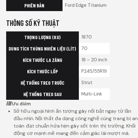
Ford Edge Titanium
PHIÊN BẢN
THÔNG SỐ KỸ THUẬT
1870
TRỌNG LƯỢNG (KG)
70
DUNG TÍCH THÙNG NHIÊN LIỆU (LÍT)
18 – 20 inch
KÍCH THƯỚC LA ZĂNG
P245/55R19
KÍCH THƯỚC LỐP
Strut
HỆ THỐNG TREO TRƯỚC
Multi-Link
HỆ THỐNG TREO SAU
Ưu điểm
Sở hữu ngoại hình ấn tượng gây nổi bật ngay từ lần
đầu nhìn. Nội thất đa dạng công nghệ cùng trang bị an
toàn đạt chuẩn hứa hẹn gây sốt trên thị trường. Khối
động cơ mạnh mẽ mang đến cảm giác lái mượt mà.