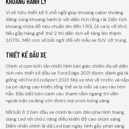
KHOANG HÀNH LÝ
Vì sở hữu thiết kế 5 chỗ ngồi giúp khoang cabin thoáng
đãng cùng khoang hành lý với diện tích rộng rãi. Diện tích
khoang chứa đồ tiêu chuẩn lên đến 1.110L (4 va ly cỡ lớn).
Nếu gập hàng ghế thứ 2 thì diện tích sẽ tăng lên thành
2.075L. Một con số bất ngờ đối với mẫu xe SUV cỡ trung.
THIẾT KẾ ĐẦU XE
Chính vì cụm lưới tản nhiệt hình bát giác chiếm đa số diện
tích nên thiết kế đầu xe Ford Edge 2021 được đánh giá là
giống với Ford EcoSport 2021. Mũi xe nhô về trước và nắp
ca pô dựng cao khiến tổng thể xe lạ mắt và cao ráo hơn
hẳn. Đặc biệt bên cạnh các thanh nằm ngang thì viền
ngoài mặt ca lăng còn được mạ crom bóng sáng.
Nổi bật ở 2 bên đầu xe chính là cụm đèn pha hình thang
dạng Led với chức năng điều khiển độ cao chùm sáng.
Điểm nhấn chính là dải Led ban ngày hình gậy phát sáng