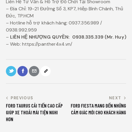
Liên Hệ Tư Vấn & Hỗ Trợ Đồ Chơi Tại Showroom
– Địa Chỉ: 19-21 Đường Số 3, KP7, Hiệp Bình Chánh, Thủ
Đức, TP.HCM
– Hotline hỗ trợ khách hàng: 0937.356.989 /
0938.992.959
–
LIÊN HỆ NHƯỢNG QUYỀN:
0938.335.339 (Mr. Huy)
– Web: https://panther4x4.vn/
PREVIOUS
NEXT
FORD TAURUS CẢI TIẾN CAO CẤP
FORD FIESTA MANG ĐẾN NHỮNG
GIÚP XE THOẢI MÁI TIỆN NGHI
CẢM GIÁC MỚI CHO KHÁCH HÀNG
HƠN