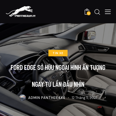
0
TIN XE
FORD EDGE SỞ HỮU NGOẠI HÌNH ẤN TƯỢNG
NGAY TỪ LẦN ĐẦU NHÌN
ADMIN PANTHER4X4
12 Tháng 5, 2021